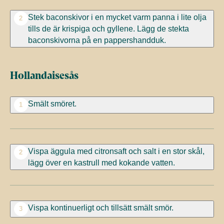
Stek baconskivor i en mycket varm panna i lite olja
2
tills de är krispiga och gyllene. Lägg de stekta
baconskivorna på en pappershandduk.
Hollandaisesås
Smält smöret.
1
Vispa äggula med citronsaft och salt i en stor skål,
2
lägg över en kastrull med kokande vatten.
Vispa kontinuerligt och tillsätt smält smör.
3