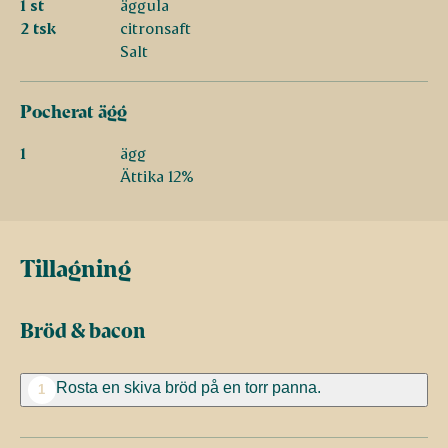
1 st
äggula
2 tsk
citronsaft
Salt
Pocherat ägg
1
ägg
Ättika 12%
Tillagning
Bröd & bacon
Rosta en skiva bröd på en torr panna.
1