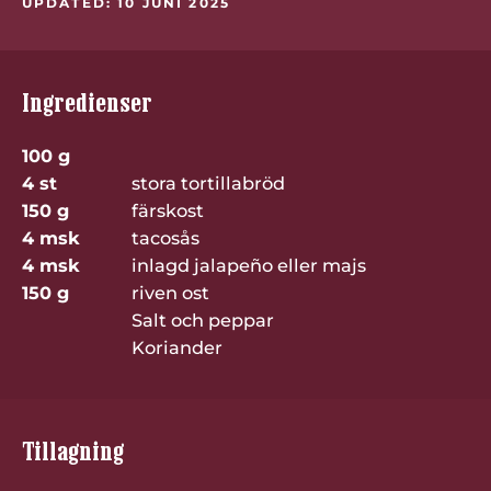
UPDATED: 10 JUNI 2025
Ingredienser
100 g
4 st
stora tortillabröd
150 g
färskost
4 msk
tacosås
4 msk
inlagd jalapeño eller majs
150 g
riven ost
Salt och peppar
Koriander
Tillagning