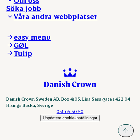
Presskontakt – För dig som är journalist
Söka jobb
Reklamation
Vi tar ledningen
Våra andra webbplatser
Visselblåsning
Våra ställen
Danishcrownprofessional.com
DAT-Schaub.com
easy menu
ESS-FOOD.com
GØL
KLS.se
Tulip
nordicspoor.com
scanhide.dk
sokolow.pl
Danish Crown Sweden AB, Box 4103, Lisa Sass gata 1 422 04
Hisings Backa, Sverige
031-65 50 50
Uppdatera cookie-inställningar