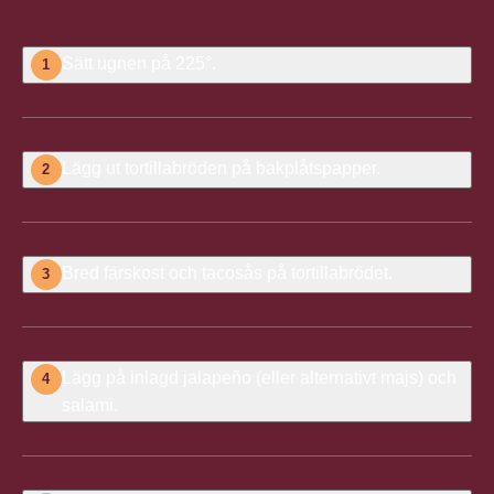
Sätt ugnen på 225°.
1
Lägg ut tortillabröden på bakplåtspapper.
2
Bred färskost och tacosås på tortillabrödet.
3
Lägg på inlagd jalapeño (eller alternativt majs) och
4
salami.