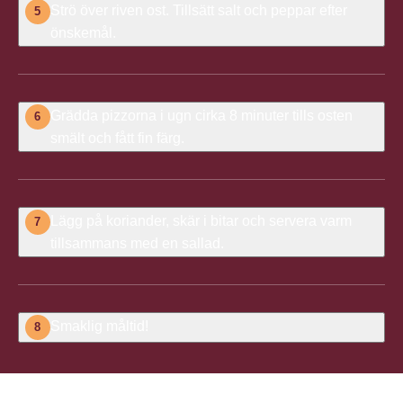
Strö över riven ost. Tillsätt salt och peppar efter
5
önskemål.
Grädda pizzorna i ugn cirka 8 minuter tills osten
6
smält och fått fin färg.
Lägg på koriander, skär i bitar och servera varm
7
tillsammans med en sallad.
Smaklig måltid!
8
Bli den första att betygsätta detta