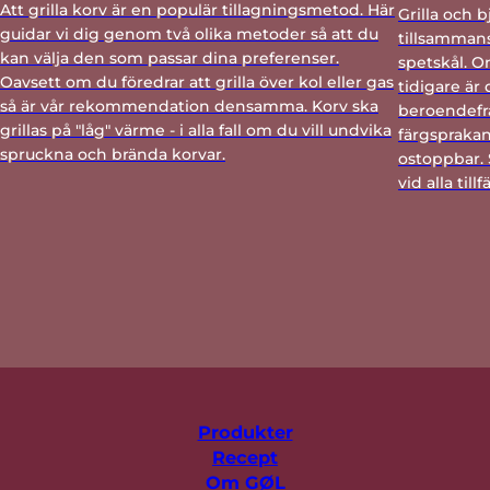
Att grilla korv är en populär tillagningsmetod. Här
Grilla och 
guidar vi dig genom två olika metoder så att du
tillsammans
kan välja den som passar dina preferenser.
spetskål. Om
Oavsett om du föredrar att grilla över kol eller gas
tidigare är
så är vår rekommendation densamma. Korv ska
beroendefr
grillas på "låg" värme - i alla fall om du vill undvika
färgsprakan
spruckna och brända korvar.
ostoppbar. 
vid alla till
Produkter
Recept
Om GØL