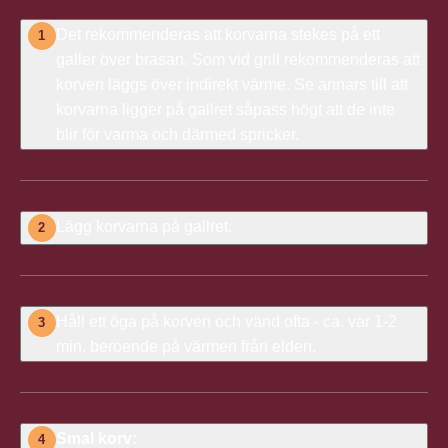
Det rekommenderas att korvarna stekes på ett
1
galler över brasan. Som vid grill rekommenderas att
korven läggs över indirekt värme. Se annars till att
korvarna ligger på gallret såpass högt att de inte
blir för varma och därmed spricker.
Lägg korvarna på gallret.
2
Håll ett öga på korven och vänd ofta - ca. var 1-2
3
min. beroende på värmen från elden.
Smal korv:
4