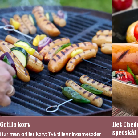
Grilla korv
Het Chedd
spetskål
Hur man grillar korv: Två tillagningsmetoder