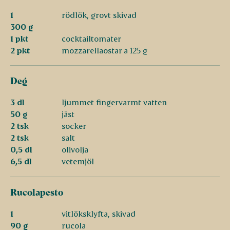
1
rödlök, grovt skivad
300 g
1 pkt
cocktailtomater
2 pkt
mozzarellaostar a 125 g
Deg
3 dl
ljummet fingervarmt vatten
50 g
jäst
2 tsk
socker
2 tsk
salt
0,5 dl
olivolja
6,5 dl
vetemjöl
Rucolapesto
1
vitlöksklyfta, skivad
90 g
rucola