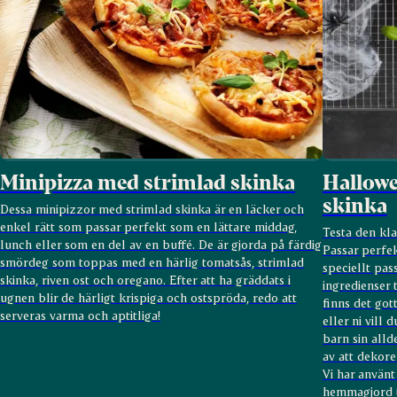
Minipizza med strimlad skinka
Hallowe
skinka
Dessa minipizzor med strimlad skinka är en läcker och
enkel rätt som passar perfekt som en lättare middag,
Testa den kla
lunch eller som en del av en buffé. De är gjorda på färdig
Passar perfe
smördeg som toppas med en härlig tomatsås, strimlad
speciellt pas
skinka, riven ost och oregano. Efter att ha gräddats i
ingredienser 
ugnen blir de härligt krispiga och ostspröda, redo att
finns det got
serveras varma och aptitliga!
eller ni vill 
barn sin alld
av att dekorer
Vi har använt
hemmagjord t