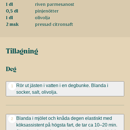
1 dl
riven parmesanost
0,5 dl
pinjenötter
1 dl
olivolja
2 msk
pressad citronsaft
Tillagning
Deg
Rör ut jästen i vatten i en degbunke. Blanda i
1
socker, salt, olivolja.
Blanda i mjölet och knåda degen elastiskt med
2
köksassistent på högsta fart, de tar ca 10–20 min.