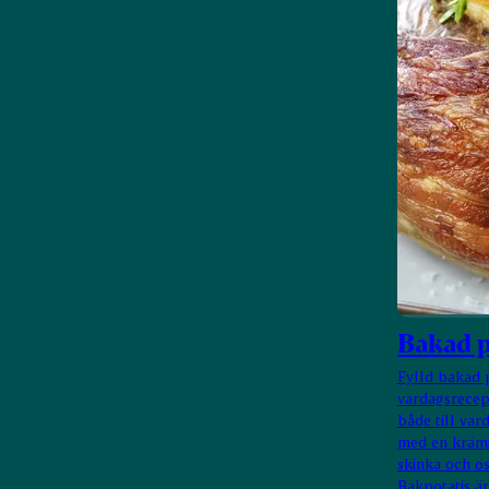
Bakad p
Fylld bakad p
vardagsrecept
både till var
med en krämi
skinka och os
Bakpotatis är 