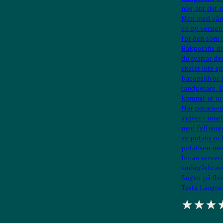
nog ätit det 
Men med vårt
en ny versio
för den som i
Bakpotatis til
du tvättar den
skalet inte sp
baconskivor r
tandpetare. D
kommit ut ur
När potatisen
gräver t inne
med fyllninge
av potatis och
potatisen med
Innan serveri
smörgåskrasse,
Sugen på fle
Testa
Langos