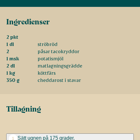
Ingredienser
2 pkt
1 dl
ströbröd
2
påsar tacokryddor
1 msk
potatismjöl
2 dl
matlagningsgrädde
1 kg
köttfärs
350 g
cheddarost i stavar
Tillagning
Sätt ugnen på 175 grader.
1