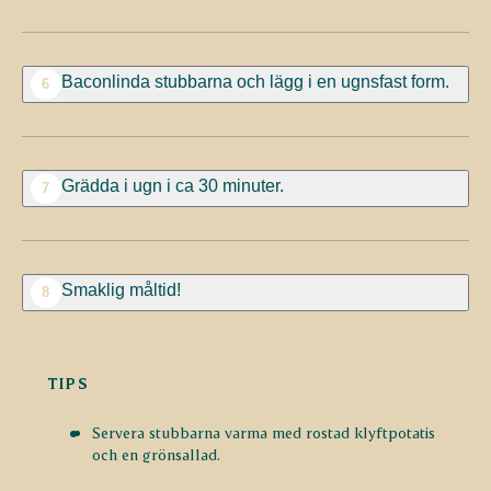
Baconlinda stubbarna och lägg i en ugnsfast form.
6
Grädda i ugn i ca 30 minuter.
7
Smaklig måltid!
8
TIPS
Servera stubbarna varma med rostad klyftpotatis
och en grönsallad.