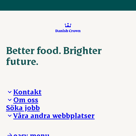
Better food. Brighter
future.
Kontakt
Om oss
Presskontakt – För dig som är journalist
Söka jobb
Reklamation
Vi tar ledningen
Våra andra webbplatser
Visselblåsning
Våra ställen
Danishcrownprofessional.com
DAT-Schaub.com
easy menu