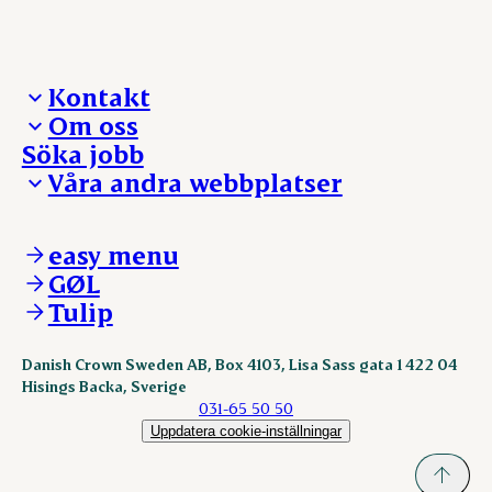
Kontakt
Om oss
Presskontakt – För dig som är journalist
Söka jobb
Reklamation
Vi tar ledningen
Våra andra webbplatser
Visselblåsning
Våra ställen
Danishcrownprofessional.com
DAT-Schaub.com
easy menu
ESS-FOOD.com
GØL
KLS.se
Tulip
nordicspoor.com
scanhide.dk
sokolow.pl
Danish Crown Sweden AB, Box 4103, Lisa Sass gata 1 422 04
Hisings Backa, Sverige
031-65 50 50
Uppdatera cookie-inställningar