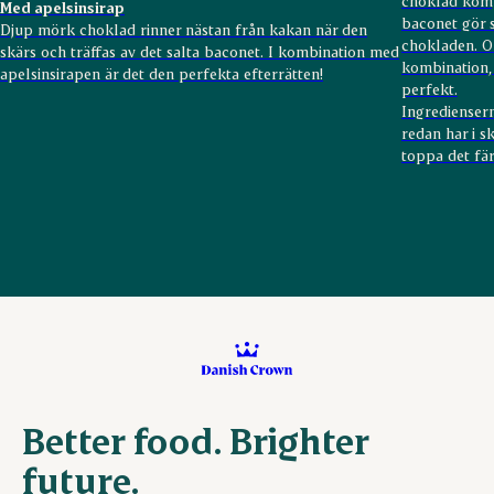
choklad komp
Med apelsinsirap
baconet gör s
Djup mörk choklad rinner nästan från kakan när den
chokladen. O
skärs och träffas av det salta baconet. I kombination med
kombination, 
apelsinsirapen är det den perfekta efterrätten!
perfekt.
Ingredienser
redan har i sk
toppa det fär
Better food. Brighter
future.