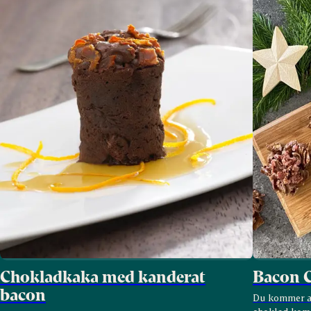
Chokladkaka med kanderat
Bacon C
bacon
Du kommer at