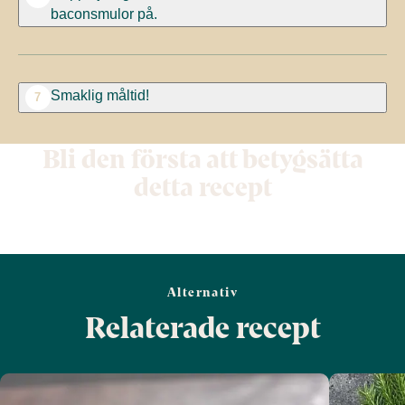
baconsmulor på.
Smaklig måltid!
7
Bli den första att betygsätta
detta recept
Alternativ
Relaterade recept