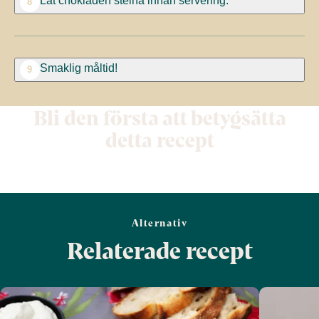
8
Smaklig måltid!
9
Bli den första att betygsätta
detta recept
Alternativ
Relaterade recept