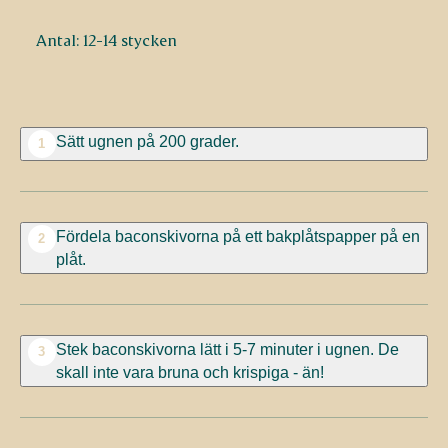
Antal: 12-14 stycken
Sätt ugnen på 200 grader.
1
Fördela baconskivorna på ett bakplåtspapper på en
2
plåt.
Stek baconskivorna lätt i 5-7 minuter i ugnen. De
3
skall inte vara bruna och krispiga - än!