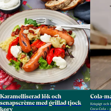
Karamelliserad lök och
Cola-ma
senapscrème med grillad tjock
Krispigt och
korv
Coca-Cola – p