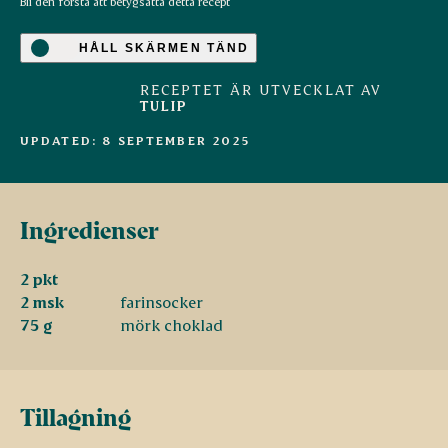
Bli den första att betygsätta detta recept
HÅLL SKÄRMEN TÄND
RECEPTET ÄR UTVECKLAT AV
TULIP
UPDATED: 8 SEPTEMBER 2025
Ingredienser
2 pkt
2 msk
farinsocker
75 g
mörk choklad
Tillagning