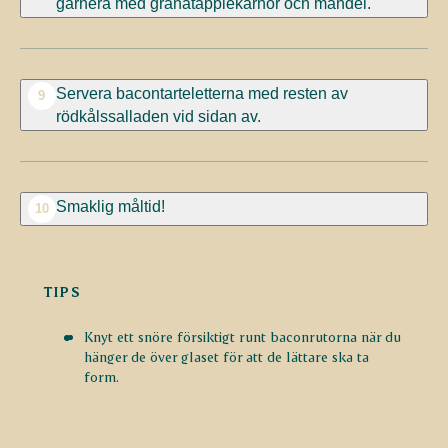
garnera med granatäpplekärnor och mandel.
Servera bacontarteletterna med resten av
9
rödkålssalladen vid sidan av.
Smaklig måltid!
10
TIPS
Knyt ett snöre försiktigt runt baconrutorna när du
hänger de över glaset för att de lättare ska ta
form.