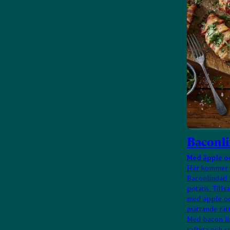
Baconli
Med äpple oc
Här kommer et
Baconlindad 
potatis. Till
med äpple oc
mättande rätt.
Med bacon li
saftiga och 