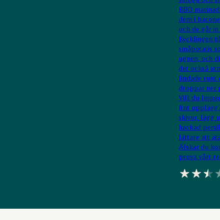
BBQ marinad 
dem i baconet
och de går in
Kycklingen ti
småpotatis s
ugnen, och di
det också utm
lindade runt
droppar ner p
Vill du Impo
fint upplägg?
skivor, lägg 
hackad persil
lättare att ät
Älskar du ko
prova vårt r