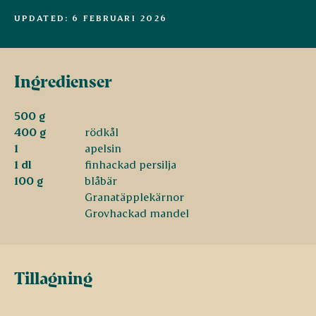
UPDATED: 6 FEBRUARI 2026
Ingredienser
500 g
400 g
rödkål
1
apelsin
1 dl
finhackad persilja
100 g
blåbär
Granatäpplekärnor
Grovhackad mandel
Tillagning