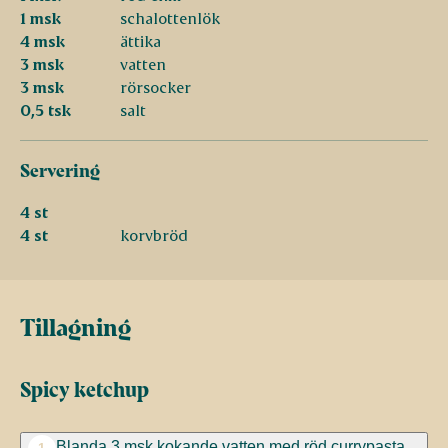
1 msk
schalottenlök
4 msk
ättika
3 msk
vatten
3 msk
rörsocker
0,5 tsk
salt
Servering
4 st
4 st
korvbröd
Tillagning
Spicy ketchup
Blanda 3 msk kokande vatten med röd currypasta.