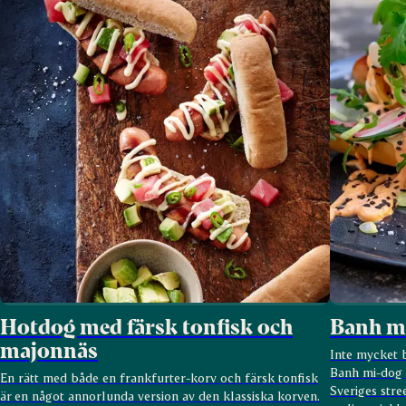
Hotdog med färsk tonfisk och
Banh m
majonnäs
Inte mycket b
Banh mi-dog ä
En rätt med både en frankfurter-korv och färsk tonfisk
Sveriges stre
är en något annorlunda version av den klassiska korven.