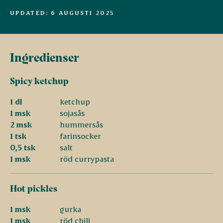
UPDATED: 6 AUGUSTI 2025
Ingredienser
Spicy ketchup
1 dl
ketchup
1 msk
sojasås
2 msk
hummersås
1 tsk
farinsocker
0,5 tsk
salt
1 msk
röd currypasta
Hot pickles
1 msk
gurka
1 msk
röd chili