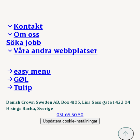
Kontakt
Om oss
Presskontakt – För dig som är journalist
Söka jobb
Reklamation
Vi tar ledningen
Våra andra webbplatser
Visselblåsning
Våra ställen
Danishcrownprofessional.com
DAT-Schaub.com
easy menu
ESS-FOOD.com
GØL
KLS.se
Tulip
nordicspoor.com
scanhide.dk
sokolow.pl
Danish Crown Sweden AB, Box 4103, Lisa Sass gata 1 422 04
Hisings Backa, Sverige
031-65 50 50
Uppdatera cookie-inställningar