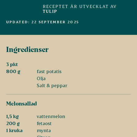
RECEPTET ÄR UTVECKLAT AV
TULIP
UPDATED: 22 SEPTEMBER 2025
Ingredienser
3 pkt
800 g
fast potatis
Olja
Salt & peppar
Melonsallad
1,5 kg
vattenmelon
200 g
fetaost
1 kruka
mynta