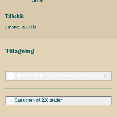
Citron
Tilbehör
Smokey BBQ sås
Tillagning
Tillaga spareribs enligt förpackningsanvisningen
.
1
Sätt ugnen på 220 grader.
2