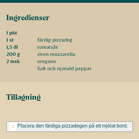
Ingredienser
1 pkt
1 st
färdig pizzadeg
1,5 dl
tomatsås
200 g
riven mozzarella
2 msk
oregano
Salt och nymald peppar
Tillagning
Placera den färdiga pizzadegen på ett mjölat bord.
1