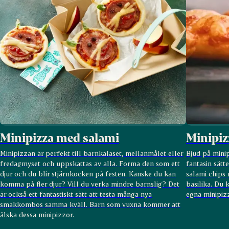
Minipizza med salami
Minipiz
Minipizzan är perfekt till barnkalaset, mellanmålet eller
Bjud på minipi
fredagmyset och uppskattas av alla. Forma den som ett
fantasin sätt
djur och du blir stjärnkocken på festen. Kanske du kan
salami chips 
komma på fler djur? Vill du verka mindre barnslig? Det
basilika. Du 
är också ett fantastiskt sätt att testa många nya
egna minipiz
smakkombos samma kväll. Barn som vuxna kommer att
älska dessa minipizzor.