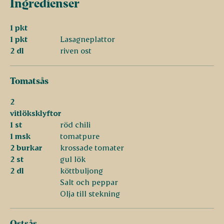
Ingredienser
1 pkt
1 pkt
Lasagneplattor
2 dl
riven ost
Tomatsås
2
vitlöksklyftor
1 st
röd chili
1 msk
tomatpure
2 burkar
krossade tomater
2 st
gul lök
2 dl
köttbuljong
Salt och peppar
Olja till stekning
Ostsås