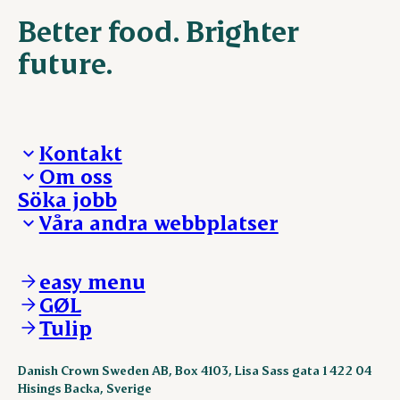
Better food. Brighter
future.
Kontakt
Om oss
Presskontakt – För dig som är journalist
Söka jobb
Reklamation
Vi tar ledningen
Våra andra webbplatser
Visselblåsning
Våra ställen
Danishcrownprofessional.com
DAT-Schaub.com
easy menu
ESS-FOOD.com
GØL
KLS.se
Tulip
nordicspoor.com
scanhide.dk
sokolow.pl
Danish Crown Sweden AB, Box 4103, Lisa Sass gata 1 422 04
Hisings Backa, Sverige