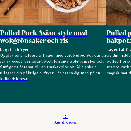
Pulled Pork Asian style med
Pulled 
wokgrönsaker och ris
bakpota
Laget i airfryer
Laget i airfr
Upplev en smakresa till asien med vårt Pulled Pork asian
Ge din midda
style-recept, där saftigt kött, krispiga wokgrönsaker och
pulled Pork- 
fluffigt ris förenas till en smakexplosion. Allt enkelt
snabbt, tack v
tillagat i din pålitliga airfryer. Låt oss ta dig med på en
magisk mat t
kulinarisk resa!