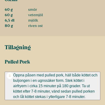
60 g
smör
60 g
vetemjöl
6,5 dl
mjölk
80 g
riven ost
Tillagning
Pulled Pork
Öppna påsen med pulled pork, häll både köttet och
1
buljongen i en ugnssäker form. Stek köttet i
airfryern i cirka 15 minuter på 180 grader. Ta ut
köttet efter 7-8 minuter, vänd sedan pulled porken
och låt köttet stekas i ytterligare 7-8 minuter.