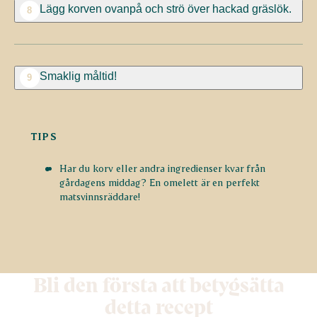
Lägg korven ovanpå och strö över hackad gräslök.
8
Smaklig måltid!
9
TIPS
Har du korv eller andra ingredienser kvar från
gårdagens middag? En omelett är en perfekt
matsvinnsräddare!
Bli den första att betygsätta
detta recept