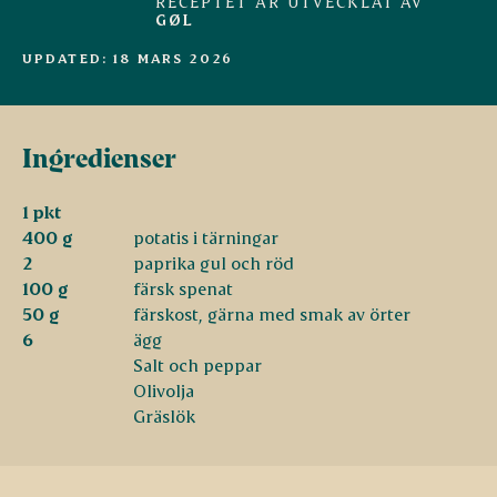
RECEPTET ÄR UTVECKLAT AV
GØL
UPDATED: 18 MARS 2026
Ingredienser
1 pkt
400 g
potatis i tärningar
2
paprika gul och röd
100 g
färsk spenat
50 g
färskost, gärna med smak av örter
6
ägg
Salt och peppar
Olivolja
Gräslök