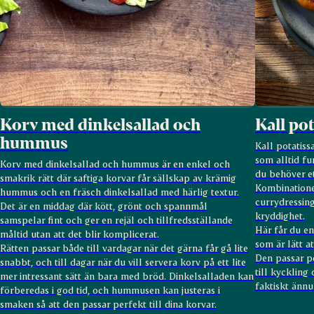
Korv med dinkelsallad och
Kall po
hummus
Kall potatiss
som alltid fun
Korv med dinkelsallad och hummus är en enkel och
du behöver et
smakrik rätt där saftiga korvar får sällskap av krämig
Kombinatione
hummus och en fräsch dinkelsallad med härlig textur.
currydressin
Det är en middag där kött, grönt och spannmål
kryddighet.
samspelar fint och ger en rejäl och tillfredsställande
Här får du en
måltid utan att det blir komplicerat.
som är lätt a
Rätten passar både till vardagar när det gärna får gå lite
Den passar pe
snabbt, och till dagar när du vill servera korv på ett lite
till kyckling
mer intressant sätt än bara med bröd. Dinkelsalladen kan
faktiskt ännu
förberedas i god tid, och hummusen kan justeras i
smaken så att den passar perfekt till dina korvar.