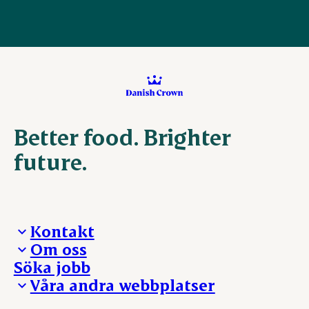
Better food. Brighter
future.
Kontakt
Om oss
Presskontakt – För dig som är journalist
Söka jobb
Reklamation
Vi tar ledningen
Våra andra webbplatser
Visselblåsning
Våra ställen