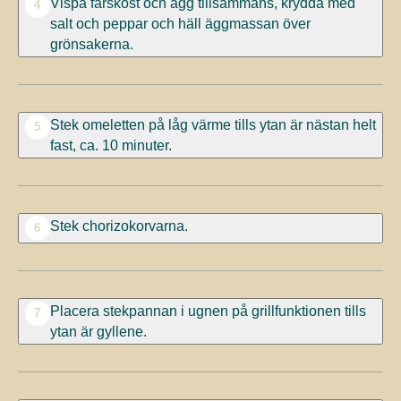
Vispa färskost och ägg tillsammans, krydda med
4
salt och peppar och häll äggmassan över
grönsakerna.
Stek omeletten på låg värme tills ytan är nästan helt
5
fast, ca. 10 minuter.
Stek chorizokorvarna.
6
Placera stekpannan i ugnen på grillfunktionen tills
7
ytan är gyllene.