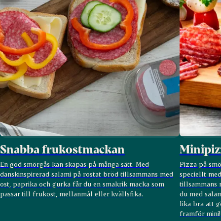
Snabba frukostmackan
Minipiz
En god smörgås kan skapas på många sätt. Med
Pizza på smör
danskinspirerad salami på rostat bröd tillsammans med
speciellt me
ost, paprika och gurka får du en smakrik macka som
tillsammans 
passar till frukost, mellanmål eller kvällsfika.
du med salam
lika bra att g
framför mini! 