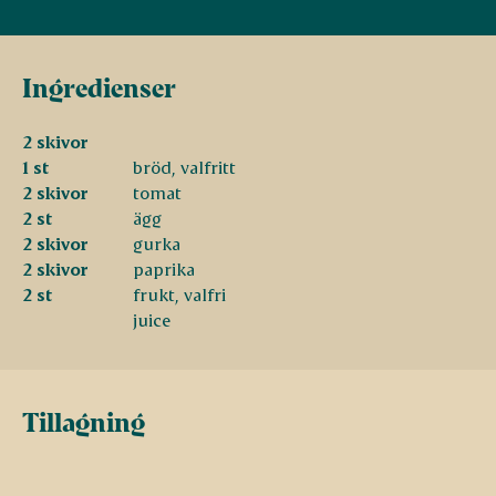
Ingredienser
2 skivor
1 st
bröd, valfritt
2 skivor
tomat
2 st
ägg
2 skivor
gurka
2 skivor
paprika
2 st
frukt, valfri
juice
Tillagning