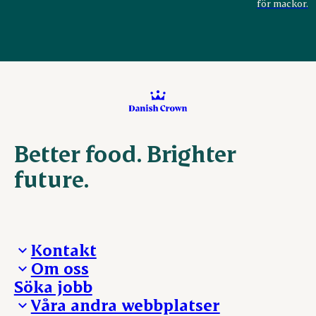
för mackor.
Better food. Brighter
future.
Kontakt
Om oss
Presskontakt – För dig som är journalist
Söka jobb
Reklamation
Vi tar ledningen
Våra andra webbplatser
Visselblåsning
Våra ställen