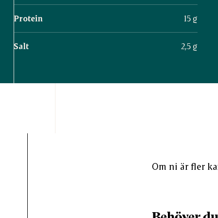
Protein
15 g
Salt
2,5 g
Om ni är fler k
Behöver du 