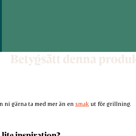
Betygsätt denna produ
an ni gärna ta med mer än en
smak
ut för grillning.
lite inspiration?