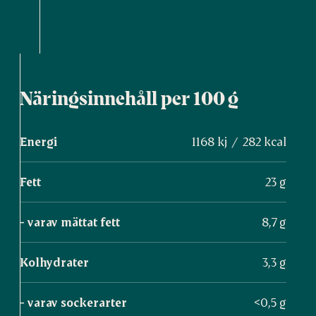
Näringsinnehåll per 100 g
Energi
1168 kj / 282 kcal
Fett
23 g
- varav mättat fett
8,7 g
Kolhydrater
3,3 g
- varav sockerarter
<0,5 g