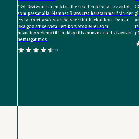
GØL Bratwurst är en klassiker med mild smak av vitlök
G
som passar alla. Namnet Bratwurst härstammar från det
gl
tyska ordet
bräte
som betyder fint hackat kött. Den är
g
lika god att servera i ett korvbröd eller som
fa
huvudingrediens till middag tillsammans med klassiskt
på
hemlagat mos.
(3)