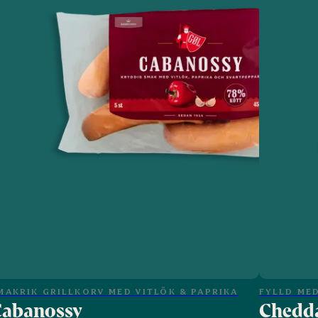
MAKRIK GRILLKORV MED VITLÖK & PAPRIKA
FYLLD ME
Cabanossy
Chedda