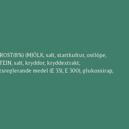
OST(8%) (MJÖLK, salt, startkultur, ostlöpe,
EIN, salt, kryddor, kryddextrakt,
tsreglerande medel (E 331, E 300), glukossirap,