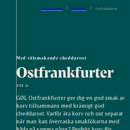
Danish Crown
Produkter
Ostfrankfurter
Med välsmakande cheddarost
Ostfrankfurter
335 G
GØL Ostfrankfurter ger dig en god smak av
korv tillsammans med krämigt god
cheddarost. Varför äta korv och ost separat
när man kan överraska smaklökarna med
båda på samma gång? Perfekt korv för