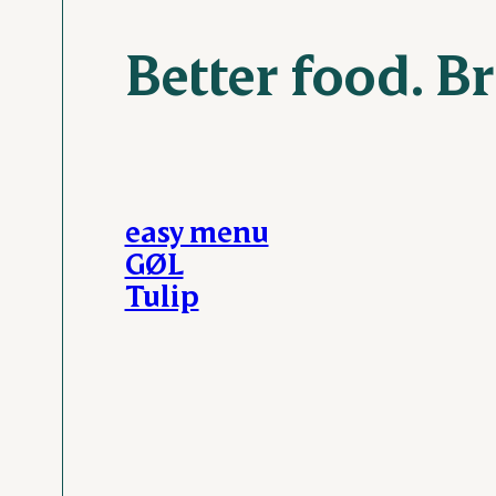
Better food. Br
easy menu
GØL
Tulip