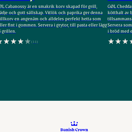
ØL Cabanossy är en smakrik korv skapad för grill,
GØL Cheddar
ädje och gott sällskap. Vitlök och paprika ger denna
kötthalt av 
rillkorv en angenäm och alldeles perfekt hetta som
tillsammans 
ller fint i gommen. Servera i grytor, till pasta eller lägg
Servera som 
 grillen.
i bröd med ex
(11)