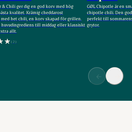
 & Chili ger dig en god korv med hög
GØL Chipotle är en sm
bästa kvalitet. Krämig cheddarost
chipotle chili. Den go
med het chili, en korv skapad för grillen.
perfekt till sommarens
huvudingrediens till middag eller klassiskt
grytor.
tra allt.
(2)