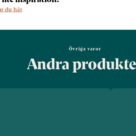
ar du här
Övriga varor
Andra produkte