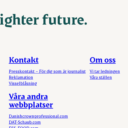
ighter future.
Kontakt
Om oss
Presskontakt – För dig som är journalist
Vi tar ledningen
Reklamation
Våra ställen
Visselblåsning
Våra andra
webbplatser
Danishcrownprofessional.com
DAT-Schaub.com
ESS-FOOD.com