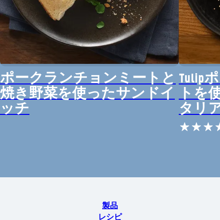
ポークランチョンミートと
Tul
焼き野菜を使ったサンドイ
トを
ッチ
タリ
製品
レシピ