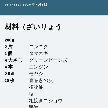
UPDATED: 2025年7月3日
材料（ざいりょう
200 g
2 片
ニンニク
1 個
タマネギ
4 大さじ
グリーンビーンズ
4 本
ニンジン
2.5 dl
モヤシ
10 枚
春巻きの皮
植物油
塩
粗挽きコショウ
醤油