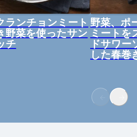
クランチョンミート
野菜、ポ
き野菜を使ったサン
ミートを
ッチ
ド​サワ
した春巻