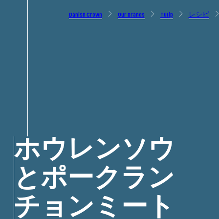
Danish Crown
Our brands
Tulip
レシピ
ホウレンソウ
とポークラン
チョンミート