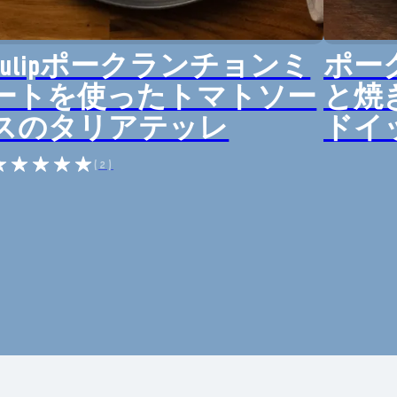
Tulipポークランチョンミ
ポー
ートを使ったトマトソー
と焼
スのタリアテッレ
ドイ
(2)