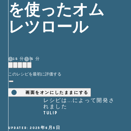
を使ったオム
レツロール
15 分
5 分
このレシピを最初に評価する
画面をオンにしたままにする
レシピは...によって開発さ
れました
TULIP
UPDATED: 2025年6月5日