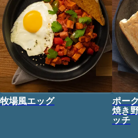
牧場風エッグ
ポー
焼き
ッチ