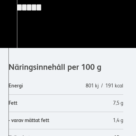
(3)
Näringsinnehåll per 100 g
Energi
801 kj / 191 kcal
Fett
7,5 g
- varav mättat fett
1,4 g