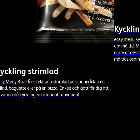
Kyckli
easy menu kyc
din måltid. 
curry är dessa
måltidslösnin
yckling strimlad
sy Meny Bröstfilé stekt och strimlad passar perfekt i en
llad, baguette eller på en pizza. Enkelt och gott för dig att
vända då kycklingen är klar att använda!