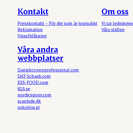
Kontakt
Om oss
Presskontakt – För dig som är journalist
Vi tar ledningen
Reklamation
Våra ställen
Visselblåsning
Våra andra
webbplatser
Danishcrownprofessional.com
DAT-Schaub.com
ESS-FOOD.com
KLS.se
nordicspoor.com
scanhide.dk
sokolow.pl