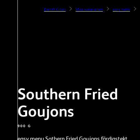
Danish Crown
Våra varumärken
easy menu
Southern Fried
Goujons
900 G
easy menu Sothern Fried Goujons färdigstekt