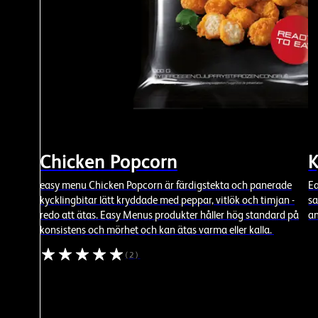
Chicken Popcorn
K
easy menu Chicken Popcorn är färdigstekta och panerade
Ea
kycklingbitar lätt kryddade med peppar, vitlök och timjan -
sa
redo att ätas. Easy Menus produkter håller hög standard på
an
konsistens och mörhet och kan ätas varma eller kalla.
(2)