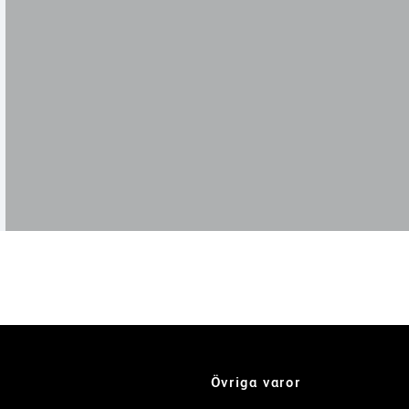
Betygsätt denna produk
Övriga varor