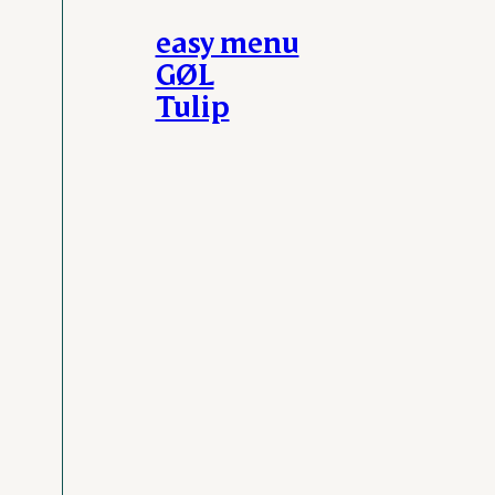
easy menu
GØL
Tulip