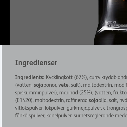
Ingredienser
Ingredients:
Kycklingkött (67%), curry kryddblandn
(vatten,
soja
bönor,
vete
, salt), maltodextrin, modi
spiskumminpulver), marinad (25%), (vatten, fruktos
(E1420), maltodextrín, raffinerad
soja
olja, salt, hy
vitlökspulver, lökpulver, gurkmejapulver, citrongräspu
fänkålspulver, kanelpulver, surhetsreglerande mede