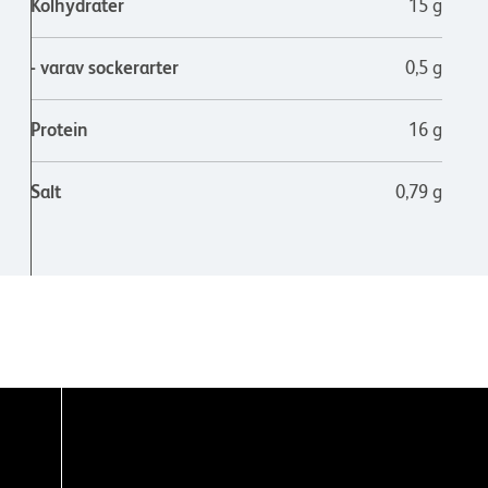
Kolhydrater
15 g
- varav sockerarter
0,5 g
Protein
16 g
Salt
0,79 g