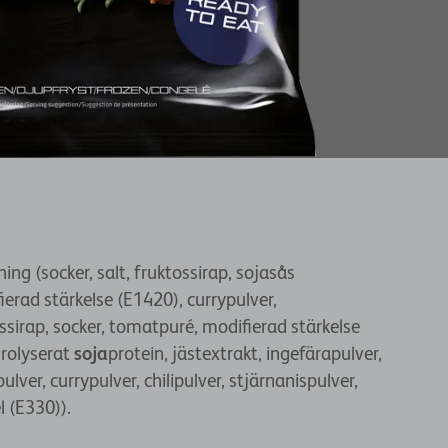
ing (socker, salt, fruktossirap, sojasås
fierad stärkelse (E1420), currypulver,
sirap, socker, tomatpuré, modifierad stärkelse
drolyserat
soja
protein, jästextrakt, ingefärapulver,
lver, currypulver, chilipulver, stjärnanispulver,
l (E330)).