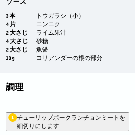
ソース
3 本
トウガラシ（小）
4 片
ニンニク
2 大さじ
ライム果汁
4 大さじ
砂糖
2 大さじ
魚醤
10 g
コリアンダーの根の部分
調理
チューリップポークランチョンミートを
1
細切りにします