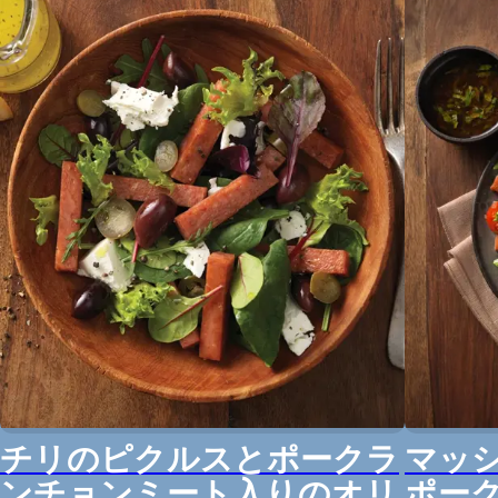
チリのピクルスとポークラ
マッ
ンチョンミート入りのオリ
ポー