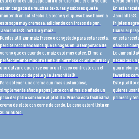
Esta crema es una sopa para disfrutar todo el año ya que
Cerdo con fri
están cargada de muchas texturas y sabores que te
En esta receta
mantendrán satisfecho. La leche y el queso base hacen a
Jamonilla®, p
esta sopa muy cremosa. adicionda con trozos de pan,
frijoles negr
Jamonilla®, tortilla y maíz.
licuar el pre
Puedes utilizar maíz fresco o congelado para esta receta,
en esta recet
pero te recomendamos que la hagas en la temporada de
dándole cuerp
verano que es cuando el maíz está más dulce. El maíz
La Jamonilla®
perfectamente maduro tiene un hermoso color amarillo y
necesitas un 
una dulzura que sirve como un fresco contraste con el
guarnición pa
sabroso caldo de pollo y la Jamonilla®.
favoritos com
Para obtener una crema aún más sustanciosa,
Este platillo 
simplemente añade papas junto con el maíz o añade un
quieres usar 
poco del pollo sobrante al platillo. Prueba esta facilísima
primero y tene
crema de elote con carne de cerdo. La cena estará lista en
30 minutos.