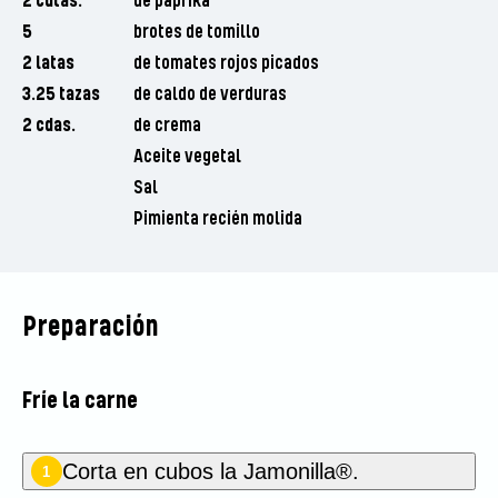
2 cdtas.
de paprika
5
brotes de tomillo
2 latas
de tomates rojos picados
3.25 tazas
de caldo de verduras
2 cdas.
de crema
Aceite vegetal
Sal
Pimienta recién molida
Preparación
Fríe la carne
Corta en cubos la Jamonilla®.
1