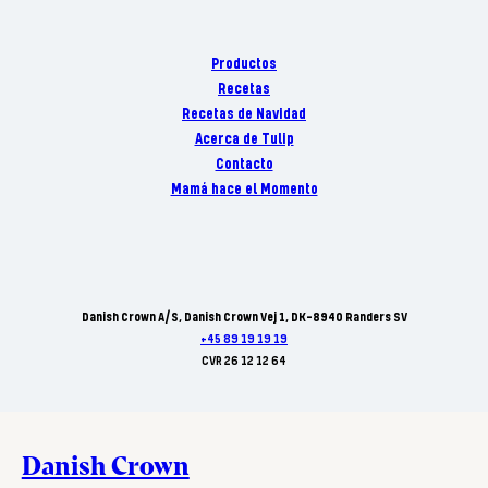
Productos
Recetas
Recetas de Navidad
Acerca de Tulip
Contacto
Mamá hace el Momento
Danish Crown A/S, Danish Crown Vej 1, DK-8940 Randers SV
+45 89 19 19 19
CVR 26 12 12 64
Danish Crown