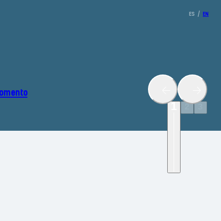
ES
/
EN
Momento
1
2
3