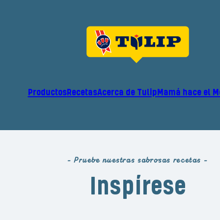
Productos
Recetas
Acerca de Tulip
Mamá hace el 
- Pruebe nuestras sabrosas recetas -
Inspírese
Leer más