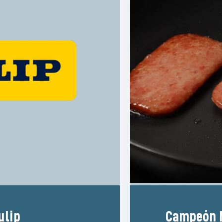
ulip
Campeón M