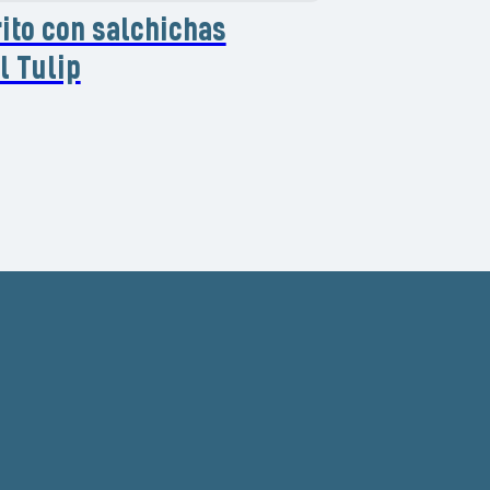
rito con salchichas
l Tulip