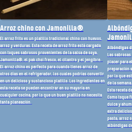
Arroz chino con Jamonilla®
Albóndig
Jamoni
El arroz frito es un platillo tradicional chino con huevos,
arroz y verduras. Esta receta de arroz frito está cargada
Albóndigas d
con toques sabrosos provenientes de la salsa de soya,
Las sabrosas 
Jamonilla®, el pak choi fresco, el cilantro y el jengibre.
placer para e
El arroz chino es perfecto para cuando tienes arroz de
preparación s
otros días en el refrigerador, los cuales podrías convertir
por lo que es
en un delicioso y sustancioso platillo. Los ingredientes en
de la semana.
esta receta se pueden encontrar en su mayoría en
Esta receta d
cualquier cocina, por lo que un buen platillo no necesita
Como toque fi
tanta planeación.
dulce y ahuma
extra delicio
pasta, arroz 
albóndigas de