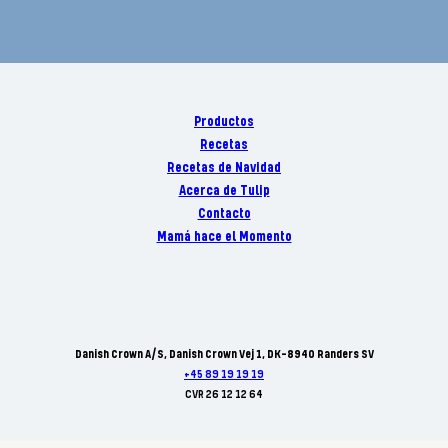
Productos
Recetas
Recetas de Navidad
Acerca de Tulip
Contacto
Mamá hace el Momento
Danish Crown A/S, Danish Crown Vej 1, DK-8940 Randers SV
+45 89 19 19 19
CVR 26 12 12 64