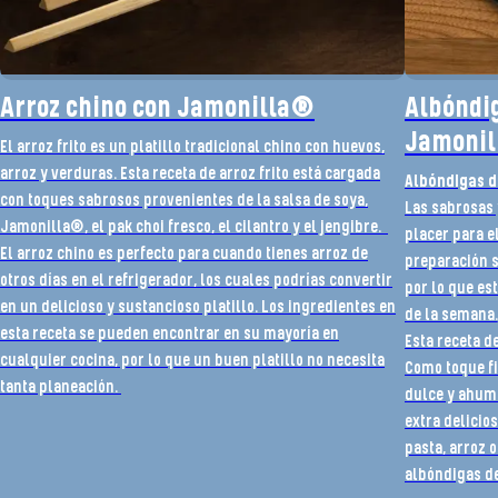
Arroz chino con Jamonilla®
Albóndig
Jamoni
El arroz frito es un platillo tradicional chino con huevos,
arroz y verduras. Esta receta de arroz frito está cargada
Albóndigas d
con toques sabrosos provenientes de la salsa de soya,
Las sabrosas 
Jamonilla®, el pak choi fresco, el cilantro y el jengibre.
placer para e
El arroz chino es perfecto para cuando tienes arroz de
preparación s
otros días en el refrigerador, los cuales podrías convertir
por lo que es
en un delicioso y sustancioso platillo. Los ingredientes en
de la semana.
esta receta se pueden encontrar en su mayoría en
Esta receta d
cualquier cocina, por lo que un buen platillo no necesita
Como toque fi
tanta planeación.
dulce y ahuma
extra delicio
pasta, arroz 
albóndigas de