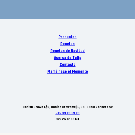
Productos
Recetas
Recetas de Navidad
Acerca de Tulip
Contacto
Mamá hace el Momento
Danish Crown A/S, Danish Crown Vej 1, DK-8940 Randers SV
+45 89 19 19 19
CVR 26 12 12 64