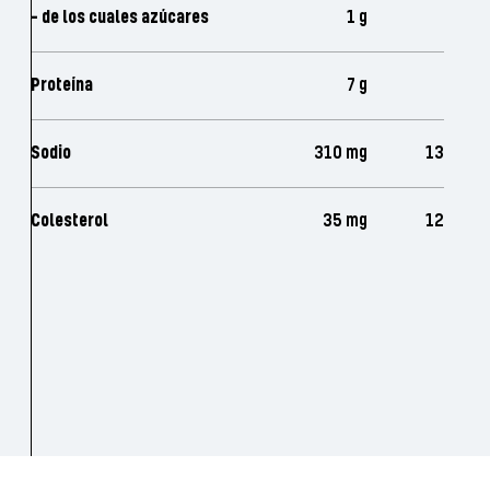
- de los cuales azúcares
1 g
Proteína
7 g
Sodio
310 mg
13
Colesterol
35 mg
12