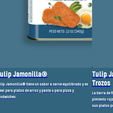
ulip Jamonilla®
Tulip 
Trozos
lip Jamonilla® tiene un sabor a carne equilibrado y es
eal para platos de arroz y pasta o para pizza y
La barra de 
ándwiches.
pimiento rojo
sus platos p