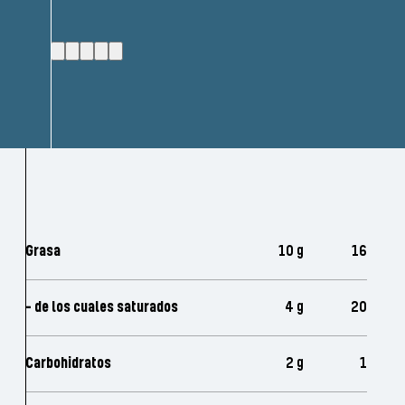
Grasa
10 g
16
- de los cuales saturados
4 g
20
Carbohidratos
2 g
1