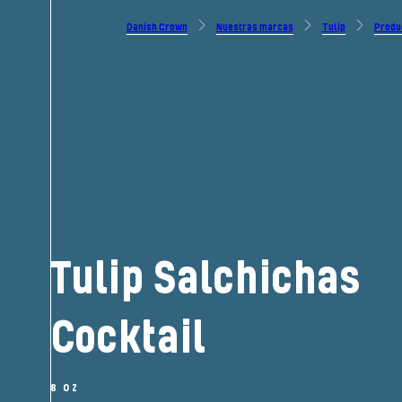
Danish Crown
Nuestras marcas
Tulip
Produ
Tulip Salchichas
Cocktail
8 OZ