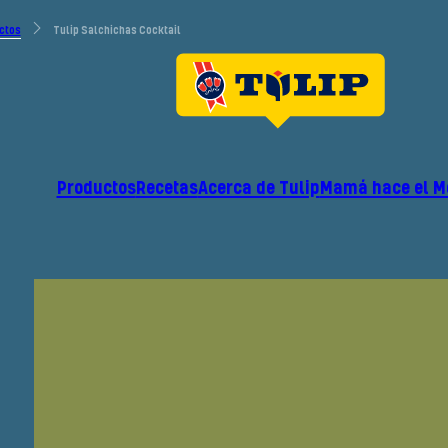
ctos
Tulip Salchichas Cocktail
Productos
Recetas
Acerca de Tulip
Mamá hace el 