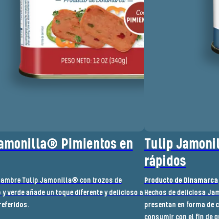
Jamonilla® Pimientos en
Tulip Jamoni
rápidos
fiambre Tulip Jamonilla® con trozos de
Producto de Dinamarca
 y verde añade un toque diferente y delicioso a
Hechos de deliciosa Jamo
referidos.
presentan en forma de 
consumir con el fin de q