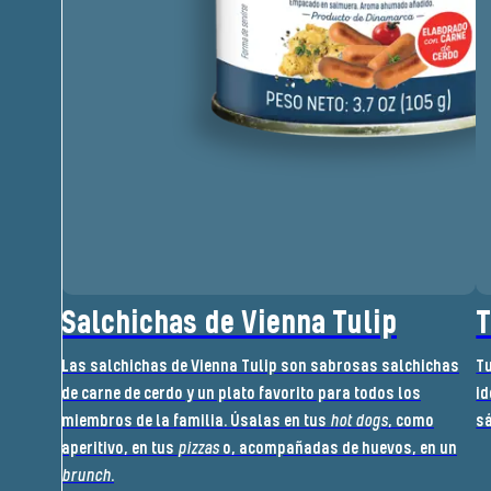
Salchichas de Vienna Tulip
T
Las salchichas de Vienna Tulip son sabrosas salchichas
Tu
de carne de cerdo y un plato favorito para todos los
id
miembros de la familia. Úsalas en tus
hot dogs
, como
s
aperitivo, en tus
pizzas
o, acompañadas de huevos, en un
brunch
.