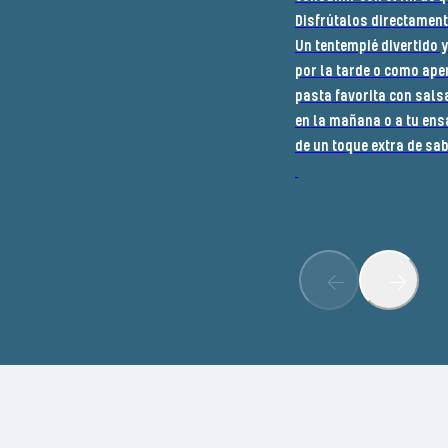
Disfrútalos directamente
Un tentempié divertido y
por la tarde o como aper
pasta favorita con sals
en la mañana o a tu ens
de un toque extra de sa