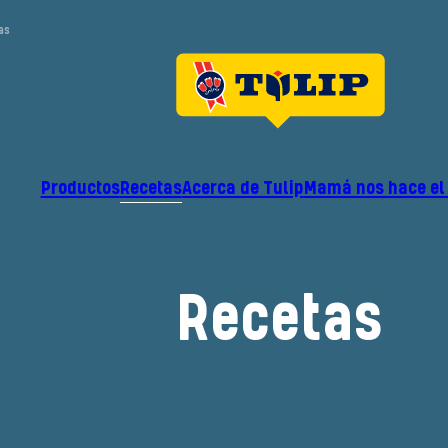
as
Productos
Recetas
Acerca de Tulip
Mamá nos hace el
Recetas
Filtro