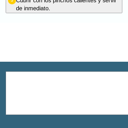
Cubrir con los pinchos calientes y servir
5
de inmediato.
Sé el primero en calificar esta
receta