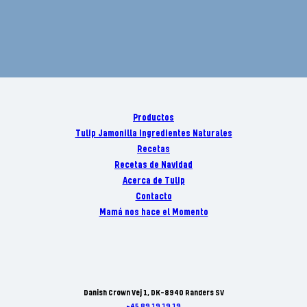
Productos
Tulip Jamonilla Ingredientes Naturales
Recetas
Recetas de Navidad
Acerca de Tulip
Contacto
Mamá nos hace el Momento
Danish Crown Vej 1, DK-8940 Randers SV
+45 89 19 19 19