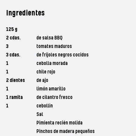
Ingredientes
125 g
2 cdas.
de salsa BBQ
3
tomates maduros
3 cdas.
de frijoles negros cocidos
1
cebolla morada
1
chile rojo
2 dientes
de ajo
1
limón amarillo
1 ramita
de cilantro fresco
1
cebollín
Sal
Pimienta recién molida
Pinchos de madera pequeños