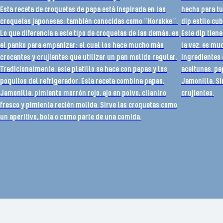
Esta receta de croquetas de papa está inspirada en las
hecho para tus
croquetas japonesas; también conocidas como ‘’Korokke’’.
dip estilo cu
Lo que diferencia a este tipo de croquetas de las demás, es
Este dip tien
el panko para empanizar; el cual los hace mucho más
la vez, es mu
crocantes y crujientes que utilizar un pan molido regular.
ingredientes 
Tradicionalmente, este platillo se hace con papas y los
aceitunas, pe
poquitos del refrigerador. Esta receta combina papas,
Jamonilla. Si
Jamonilla, pimiento morrón rojo, ajo en polvo, cilantro
crujientes.
fresco y pimienta recién molida. Sirve las croquetas como
un aperitivo, bota o como parte de una comida.