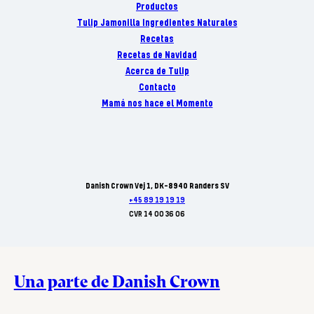
Productos
Tulip Jamonilla Ingredientes Naturales
Recetas
Recetas de Navidad
Acerca de Tulip
Contacto
Mamá nos hace el Momento
Danish Crown Vej 1, DK-8940 Randers SV
+45 89 19 19 19
CVR 14 00 36 06
Una parte de Danish Crown