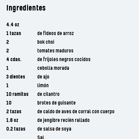
Ingredientes
4.4 oz
1 tazas
de fideos de arroz
2
bok choi
2
tomates maduros
4 cdas.
de frijoles negros cocidos
1
cebolla morada
3 dientes
de ajo
1
limón
10 ramitas
de cilantro
10
brotes de guisante
2 tazas
de caldo de aves de corral con cuerpo
1.8 oz
de jengibre recién rallado
0.2 tazas
de salsa de soya
Sal