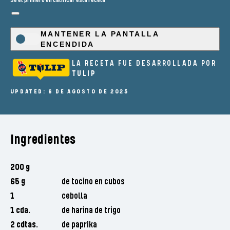
Sé el primero en calificar esta receta
MANTENER LA PANTALLA
ENCENDIDA
LA RECETA FUE DESARROLLADA POR
TULIP
UPDATED: 6 DE AGOSTO DE 2025
Ingredientes
200 g
65 g
de tocino en cubos
1
cebolla
1 cda.
de harina de trigo
2 cdtas.
de paprika