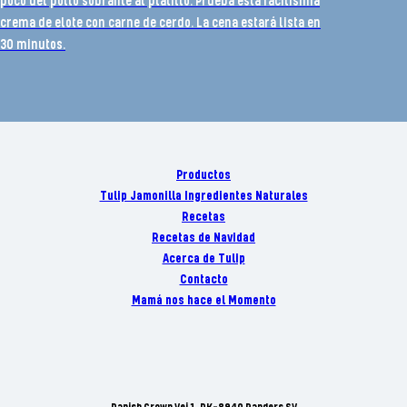
poco del pollo sobrante al platillo. Prueba esta facilísima
crema de elote con carne de cerdo. La cena estará lista en
30 minutos.
Productos
Tulip Jamonilla Ingredientes Naturales
Recetas
Recetas de Navidad
Acerca de Tulip
Contacto
Mamá nos hace el Momento