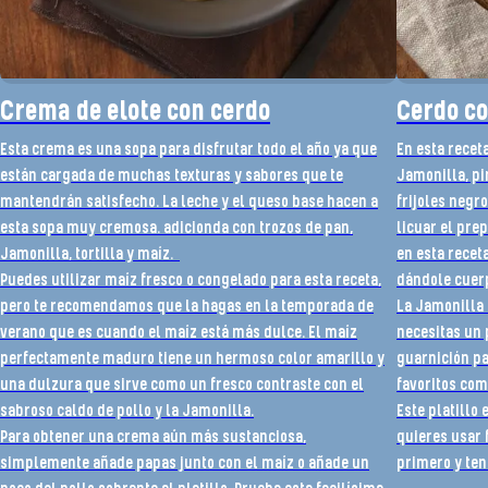
Crema de elote con cerdo
Cerdo co
Esta crema es una sopa para disfrutar todo el año ya que
En esta receta
están cargada de muchas texturas y sabores que te
Jamonilla, pi
mantendrán satisfecho. La leche y el queso base hacen a
frijoles negr
esta sopa muy cremosa. adicionda con trozos de pan,
licuar el pre
Jamonilla, tortilla y maíz.
en esta recet
Puedes utilizar maíz fresco o congelado para esta receta,
dándole cuerp
pero te recomendamos que la hagas en la temporada de
La Jamonilla 
verano que es cuando el maíz está más dulce. El maíz
necesitas un 
perfectamente maduro tiene un hermoso color amarillo y
guarnición pa
una dulzura que sirve como un fresco contraste con el
favoritos com
sabroso caldo de pollo y la Jamonilla.
Este platillo 
Para obtener una crema aún más sustanciosa,
quieres usar 
simplemente añade papas junto con el maíz o añade un
primero y tene