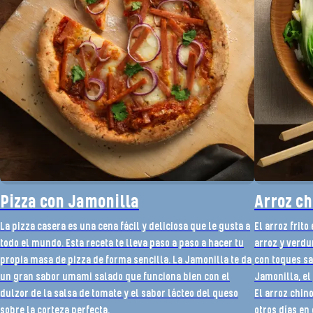
Pizza con Jamonilla
Arroz ch
La pizza casera es una cena fácil y deliciosa que le gusta a
El arroz frito
todo el mundo. Esta receta te lleva paso a paso a hacer tu
arroz y verdur
propia masa de pizza de forma sencilla. La Jamonilla te da
con toques sa
un gran sabor umami salado que funciona bien con el
Jamonilla, el 
dulzor de la salsa de tomate y el sabor lácteo del queso
El arroz chin
sobre la corteza perfecta.
otros días en 