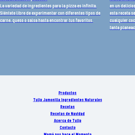
La variedad de ingredientes para la pizza es infinita.
en un delicio
Siéntete libre de experimentar con diferentes tipos de
esta receta s
carne, queso o salsa hasta encontrar tus favoritos.
cualquier coc
tanta planeac
Productos
Tulip Jamonilla Ingredientes Naturales
Recetas
Recetas de Navidad
Acerca de Tulip
Contacto
Mamá nos hace el Momento