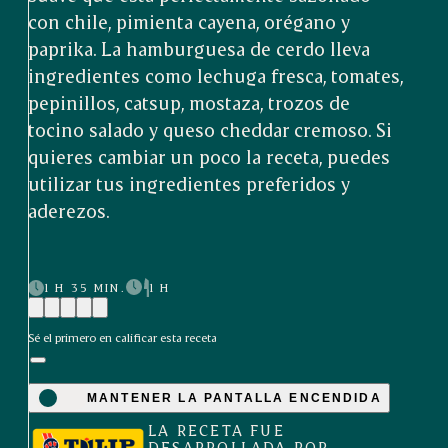
con chile, pimienta cayena, orégano y
paprika. La hamburguesa de cerdo lleva
ingredientes como lechuga fresca, tomates,
pepinillos, catsup, mostaza, trozos de
tocino salado y queso cheddar cremoso. Si
quieres cambiar un poco la receta, puedes
utilizar tus ingredientes preferidos y
aderezos.
1 H 35 MIN.
1 H
Sé el primero en calificar esta receta
MANTENER LA PANTALLA ENCENDIDA
LA RECETA FUE
DESARROLLADA POR