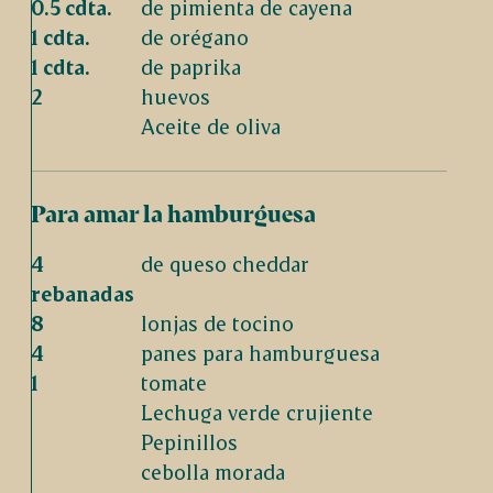
0.5 cdta.
de pimienta de cayena
1 cdta.
de orégano
1 cdta.
de paprika
2
huevos
Aceite de oliva
Para amar la hamburguesa
4
de queso cheddar
rebanadas
8
lonjas de tocino
4
panes para hamburguesa
1
tomate
Lechuga verde crujiente
Pepinillos
cebolla morada