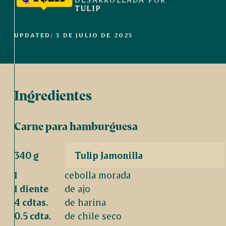
TULIP
UPDATED: 3 DE JULIO DE 2025
Ingredientes
Carne para hamburguesa
340 g
Tulip Jamonilla
1
cebolla morada
1 diente
de ajo
4 cdtas.
de harina
0.5 cdta.
de chile seco