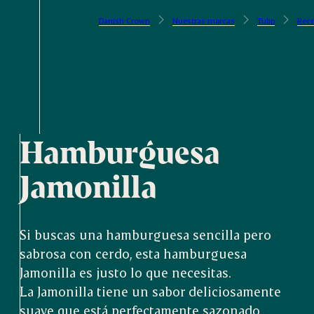
Danish Crown
Nuestras marcas
Tulip
Rece
Hamburguesa
Jamonilla
Si buscas una hamburguesa sencilla pero
sabrosa con cerdo, esta hamburguesa
Jamonilla es justo lo que necesitas.
La Jamonilla tiene un sabor deliciosamente
suave que está perfectamente sazonado