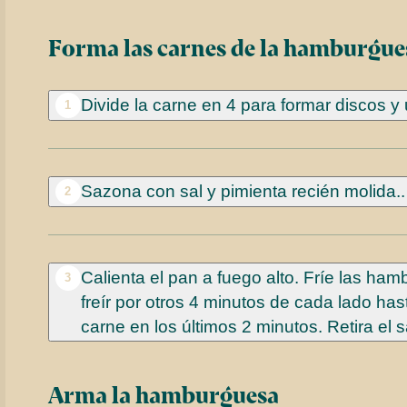
Forma las carnes de la hamburgue
Divide la carne en 4 para formar discos y 
1
Sazona con sal y pimienta recién molida.
2
Calienta el pan a fuego alto. Fríe las ha
3
freír por otros 4 minutos de cada lado h
carne en los últimos 2 minutos. Retira el s
Arma la hamburguesa