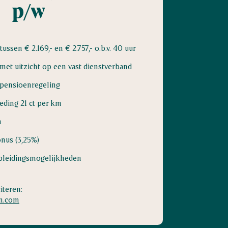
p/w
tussen € 2.169,- en € 2.757,- o.b.v. 40 uur
 met uitzicht op een vast dienstverband
 pensioenregeling
ding 21 ct per km
n
nus (3,25%)
pleidingsmogelijkheden
iteren:
n.com