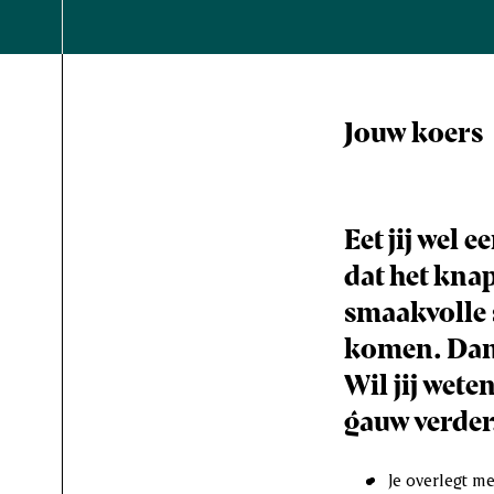
Jouw koers
Eet jij wel
dat het kna
smaakvolle 
komen. Dani
Wil jij wet
gauw verder
Je overlegt m