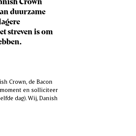
Danish Crown
 van duurzame
lagere
t streven is om
ebben.
nish Crown, de Bacon
 moment en solliciteer
elfde dag). Wij, Danish