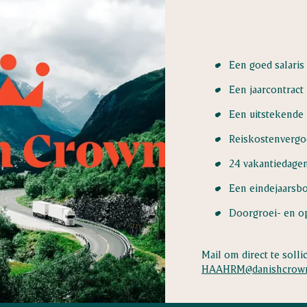
Een goed salaris 
Een jaarcontract
Een uitstekende
Reiskostenvergoe
24 vakantiedage
Een eindejaarsbo
Doorgroei- en o
Mail om direct te sollic
HAAHRM@danishcrow