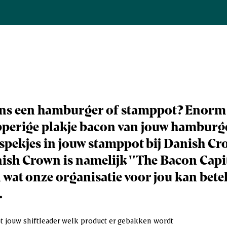
 eens een hamburger of stamppot? Enorm
pperige plakje bacon van jouw hamburge
spekjes in jouw stamppot bij Danish C
sh Crown is namelijk ''The Bacon Capit
en wat onze organisatie voor jou kan bet
.
et jouw shiftleader welk product er gebakken wordt