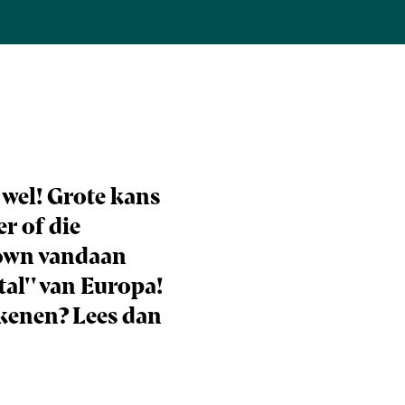
 wel! Grote kans
r of die
rown vandaan
al'' van Europa!
ekenen? Lees dan