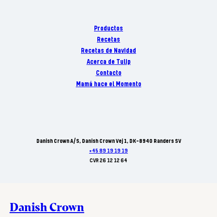
Productos
Recetas
Recetas de Navidad
Acerca de Tulip
Contacto
Mamá hace el Momento
Danish Crown A/S, Danish Crown Vej 1, DK-8940 Randers SV
+45 89 19 19 19
CVR 26 12 12 64
Danish Crown