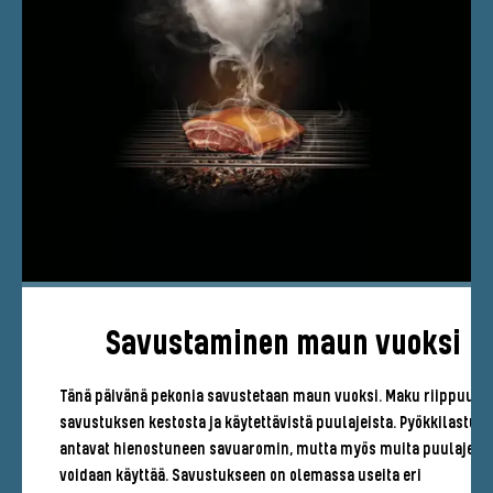
Savustaminen maun vuoksi
Tänä päivänä pekonia savustetaan maun vuoksi. Maku riippuu
savustuksen kestosta ja käytettävistä puulajeista. Pyökkilastut
antavat hienostuneen savuaromin, mutta myös muita puulajeja
voidaan käyttää. Savustukseen on olemassa useita eri