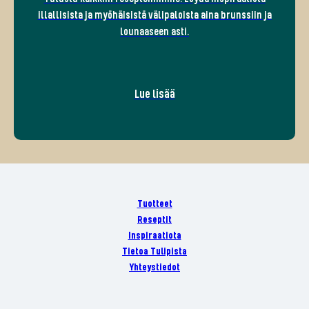
illallisista ja myöhäisistä välipaloista aina brunssiin ja
lounaaseen asti.
Lue lisää
Tuotteet
Reseptit
Inspiraatiota
Tietoa Tulipista
Yhteystiedot