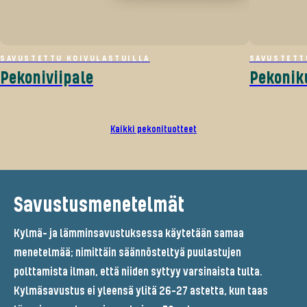
SAVUSTETTU KOIVULASTUILLA
SAVUSTETT
Pekoniviipale
Pekonik
Kaikki pekonituotteet
Savustusmenetelmät
Kylmä- ja lämminsavustuksessa käytetään samaa
menetelmää; nimittäin säännösteltyä puulastujen
polttamista ilman, että niiden syttyy varsinaista tulta.
Kylmäsavustus ei yleensä ylitä 26-27 astetta, kun taas