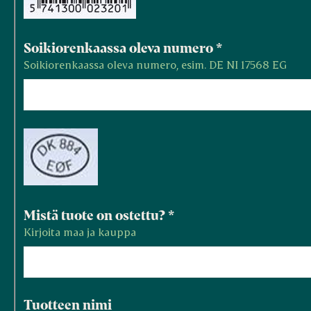
Soikiorenkaassa oleva numero
*
Soikiorenkaassa oleva numero, esim. DE NI 17568 EG
Mistä tuote on ostettu?
*
Kirjoita maa ja kauppa
Tuotteen nimi