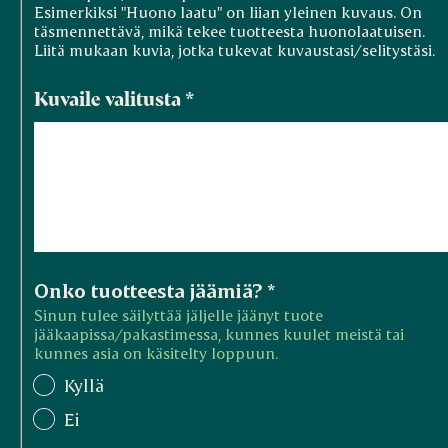
Esimerkiksi "Huono laatu" on liian yleinen kuvaus. On
täsmennettävä, mikä tekee tuotteesta huonolaatuisen.
Liitä mukaan kuvia, jotka tukevat kuvaustasi/selitystäsi.
Kuvaile valitusta
*
Onko tuotteesta jäämiä?
*
Sinun tulee säilyttää jäljelle jäänyt tuote
jääkaapissa/pakastimessa, kunnes kuulet meistä tai
kunnes asia on käsitelty loppuun.
Kyllä
Ei