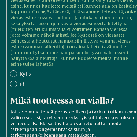
esine, kunnes kuulette meistä tai kunnes asia on käsitelty
loppuun. On myös tärkeää, että saamme tietoa siitä, onko
vieras esine kova vai pehmeä ja minkä värinen esine on,
sekä yksi tai useampia kuvia vierasesineestä liitettynä
(mieluiten eri kulmista ja viivoittimen kanssa vieressä,
jotta voimme nähdä mitat). Jos kyseessä on vieraasta
esineestä aiheutunut hampaisiin liittyvä vamma, vieras
esine (vamman aiheuttaja) on aina lähetettävä meille
(muutoin hylkäämme hampaisiin liittyvän valituksen).
Säilyttäkää aiheuttaja, kunnes kuulette meiltä, minne
esine tulee lähettää.
Kyllä
Ei
Mikä tuotteessa on vialla?
Jotta voimme tehdä perusteellisen ja tarkan tutkimuksen
valituksestasi, tarvitsemme yksityiskohtaisen kuvauksen
virheestä. Kaikki saatavilla oleva tieto auttaa meitä
tarkempaan ongelmanratkaisuun ja
tarkempaan/oikeampaan vastaukseen.