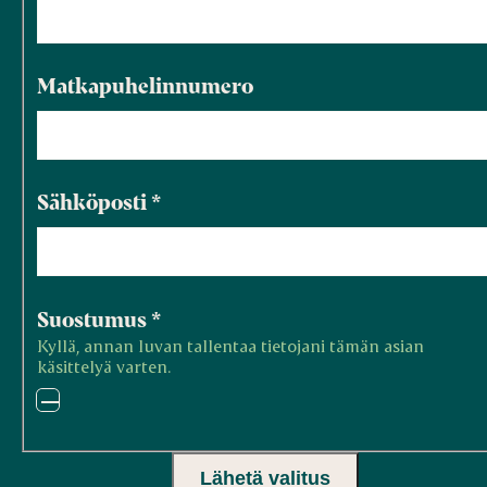
Matkapuhelinnumero
Sähköposti
*
Suostumus
*
Kyllä, annan luvan tallentaa tietojani tämän asian
käsittelyä varten.