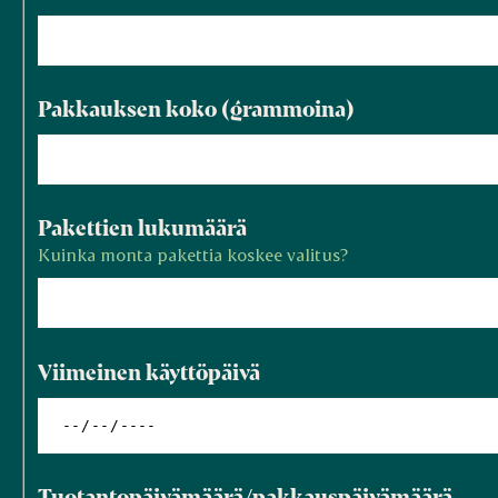
Pakkauksen koko (grammoina)
Pakettien lukumäärä
Kuinka monta pakettia koskee valitus?
Viimeinen käyttöpäivä
Tuotantopäivämäärä/pakkauspäivämäärä