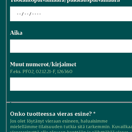
Aika
Muut numerot/kirjaimet
F.eks. PF02, 02.12.21-F, 126360
Onko tuotteessa vieras esine?
*
Jos olet löytänyt vieraan esineen, haluaisimme
mielellämme tilaisuuden tutkia sitä tarkemmin. Kuvailka
vierasesinettä alla olevaan kenttään ja säilyttäkää vieras