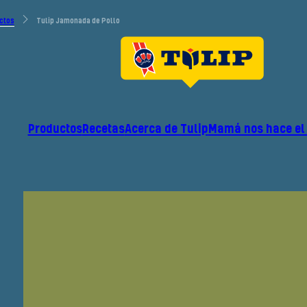
ctos
Tulip Jamonada de Pollo
Productos
Recetas
Acerca de Tulip
Mamá nos hace el