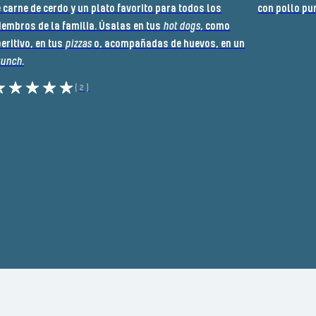
 carne de cerdo y un plato favorito para todos los
con pollo pur
embros de la familia. Úsalas en tus
hot dogs
, como
eritivo, en tus
pizzas
o, acompañadas de huevos, en un
runch
.
(2)