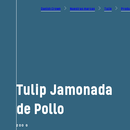
Danish Crown
Nuestras marcas
Tulip
Produ
Tulip Jamonada
de Pollo
200 G