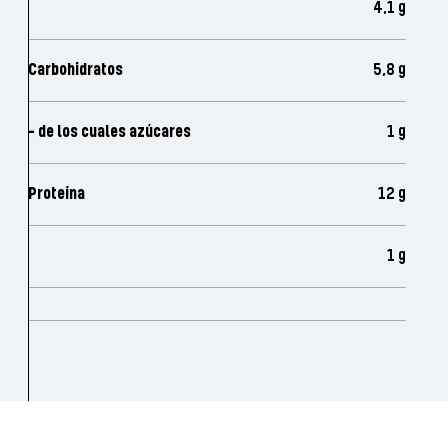
4,1 g
Carbohidratos
5,8 g
- de los cuales azúcares
1 g
Proteína
12 g
1 g
Sé e