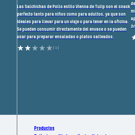
de
Las Salchichas de Pollo estilo Vienna de Tulip son el snack
mi
perfecto tanto para niños como para adultos, ya que son
ap
ideales para llevar para un viaje o para tener en la oficina.
b
Se pueden consumir directamente del envase o se pueden
usar para preparar ensaladas o platos salteados.
(1)
Productos