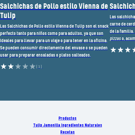
Salchichas de Pollo estilo Vienna de
Salchich
Tulip
Las salchicha
carne de cerd
Las Salchichas de Pollo estilo Vienna de Tulip son el snack
de la familia.
perfecto tanto para niños como para adultos, ya que son
pizzas
o, acom
ideales para llevar para un viaje o para tener en la oficina.
Se pueden consumir directamente del envase o se pueden
usar para preparar ensaladas o platos salteados.
(1)
Productos
Tulip Jamonilla Ingredientes Naturales
Recetas