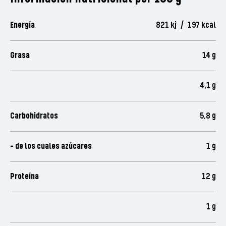
Energía
821 kj / 197 kcal
Grasa
14 g
4,1 g
Carbohidratos
5,8 g
- de los cuales azúcares
1 g
Proteína
12 g
1 g