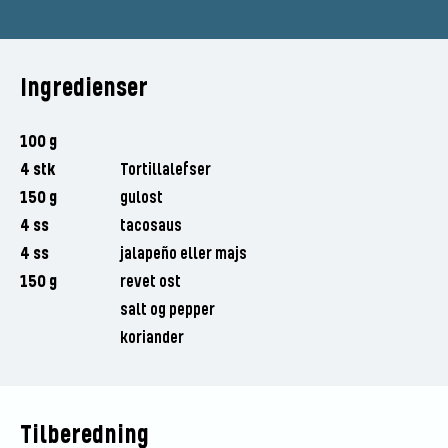
Ingredienser
100 g
4 stk
Tortillalefser
150 g
gulost
4 ss
tacosaus
4 ss
jalapeño eller majs
150 g
revet ost
salt og pepper
koriander
Tilberedning