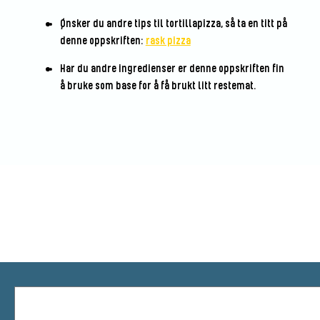
Ønsker du andre tips til tortillapizza, så ta en titt på
denne oppskriften:
rask pizza
Har du andre ingredienser er denne oppskriften fin
å bruke som base for å få brukt litt restemat.
Vær den første til å vurdere denne
oppskriften