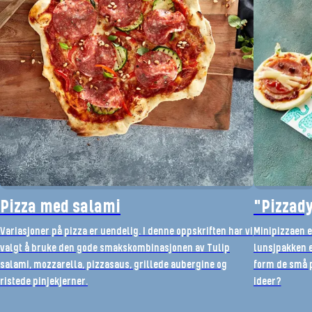
Pizza med salami
"Pizzad
Variasjoner på pizza er uendelig. I denne oppskriften har vi
Minipizzaen e
valgt å bruke den gode smakskombinasjonen av Tulip
lunsjpakken e
salami, mozzarella, pizzasaus, grillede aubergine og
form de små p
ristede pinjekjerner.
ideer?