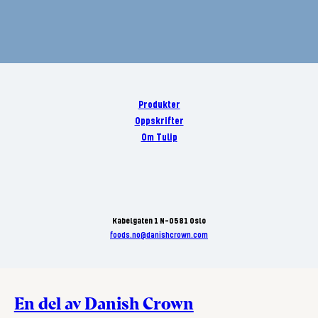
Produkter
Oppskrifter
Om Tulip
Kabelgaten 1 N-0581 Oslo
foods.no@danishcrown.com
En del av Danish Crown