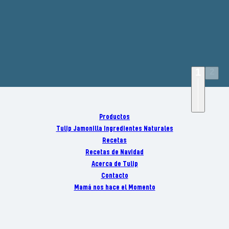
1
2
Leer más
Productos
Tulip Jamonilla Ingredientes Naturales
Recetas
Recetas de Navidad
Acerca de Tulip
Contacto
Mamá nos hace el Momento