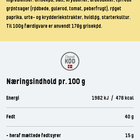
Ingredienser: Grisekød, salt, krydderier, druesukker, tørrede
grøntsager (rødbede, gulerod, tomat, peberfrugt), røget
paprika, urte- og krydderiekstrakter, hvidløg, starterkultur.
Til 100g færdigvare er anvendt 178g grisekød.
Næringsindhold pr. 100 g
Energi
1982 kJ / 478 kcal
Fedt
40 g
- heraf mættede fedtsyrer
15 g