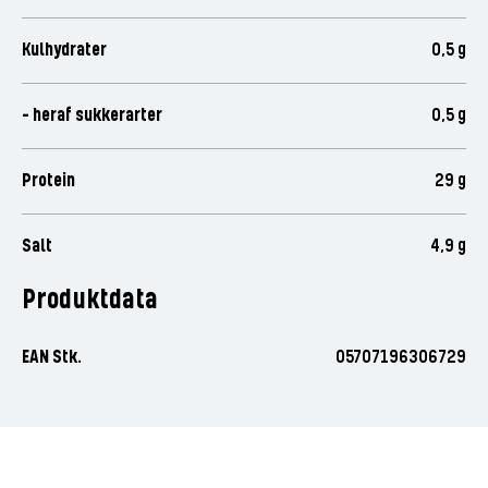
Kulhydrater
0,5 g
- heraf sukkerarter
0,5 g
Protein
29 g
Salt
4,9 g
Produktdata
EAN Stk.
05707196306729
Vær den første til at bedømme