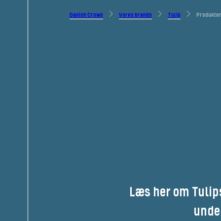
Danish Crown
Vores brands
Tulip
Produkte
Læs her om Tulips
under