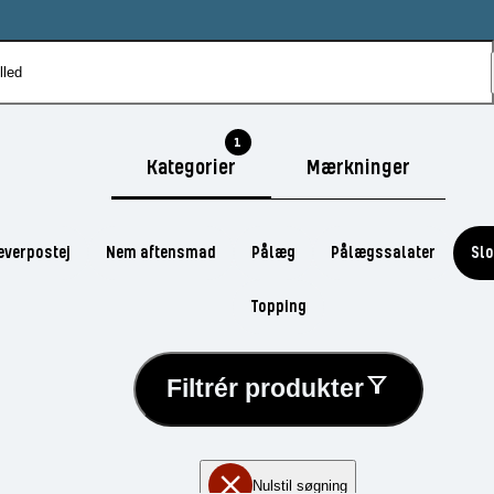
1
Kategorier
Mærkninger
everpostej
Nem aftensmad
Pålæg
Pålægssalater
Sl
Topping
Filtrér produkter
Nulstil søgning