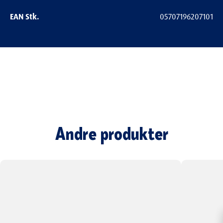
EAN Stk.
05707196207101
Vær den første til at bedømme
dette produkt
Andre produkter