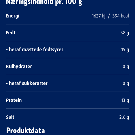
Næringsindhold pr. 100 g
Energi
1627 kJ / 394 kcal
Fedt
38 g
- heraf mættede fedtsyrer
15 g
Kulhydrater
0 g
- heraf sukkerarter
0 g
Protein
13 g
Salt
2,6 g
Produktdata