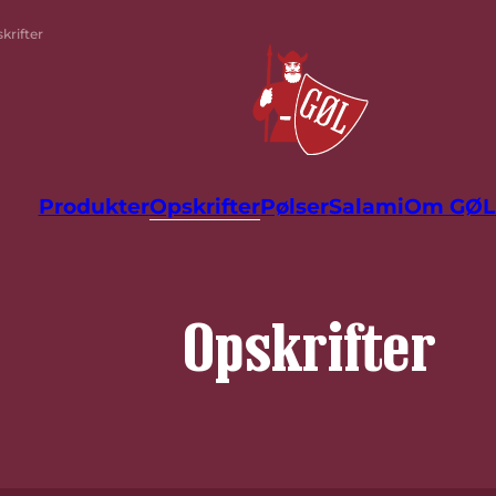
krifter
Produkter
Opskrifter
Pølser
Salami
Om GØL
Opskrifter
Filtrér