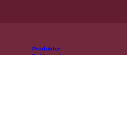
Produkter
Reklamationer
Kontakt
Danish Crown Vej 1, DK-8940 Randers SV
+45 8919 1919
CVR 26 12 12 64