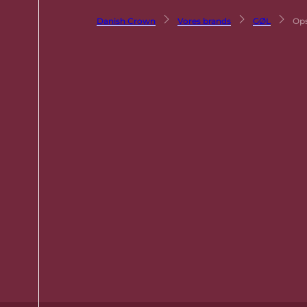
Danish Crown
Vores brands
GØL
Ops