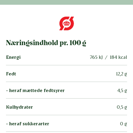
Næringsindhold pr. 100 g
Energi
765 kJ / 184 kcal
Fedt
12,2 g
- heraf mættede fedtsyrer
4,5 g
Kulhydrater
0,5 g
- heraf sukkerarter
0 g