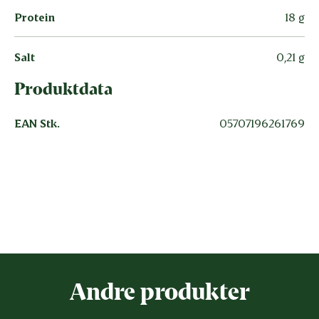
Protein
18 g
Salt
0,21 g
Produktdata
EAN Stk.
05707196261769
Vær den første til at bedømme
dette produkt
Andre produkter