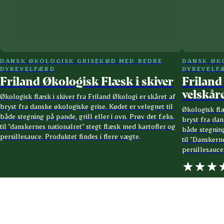
DANSK ØKOLOGISK GRISEKØD MED BEDRE
DANSK ØK
DYREVELFÆRD
DYREVELF
Friland Økologisk Flæsk i skiver
Friland
velskår
Økologisk flæsk i skiver fra Friland Økologi er skåret af
bryst fra danske økologiske grise. Kødet er velegnet til
Økologisk flæ
både stegning på pande, grill eller i ovn. Prøv det f.eks.
bryst fra dan
til "danskernes nationalret" stegt flæsk med kartofler og
både stegning 
persillesauce. Produktet findes i flere vægte.
til "Danskern
persillesauce