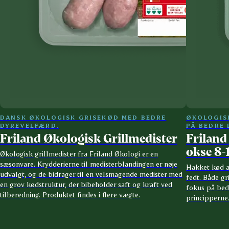
DANSK ØKOLOGISK GRISEKØD MED BEDRE
ØKOLOGIS
DYREVELFÆRD.
PÅ BEDRE
Friland Økologisk Grillmedister
Friland
okse 8-
Økologisk grillmedister fra Friland Økologi er en
sæsonvare. Krydderierne til medisterblandingen er nøje
Hakket kød a
udvalgt, og de bidrager til en velsmagende medister med
fedt. Både g
en grov kødstruktur, der bibeholder saft og kraft ved
fokus på bed
tilberedning. Produktet findes i flere vægte.
principperne.