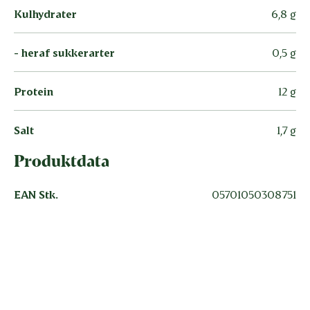
Kulhydrater
6,8 g
- heraf sukkerarter
0,5 g
Protein
12 g
Salt
1,7 g
Produktdata
EAN Stk.
05701050308751
Vær den første til at bedømme
dette produkt