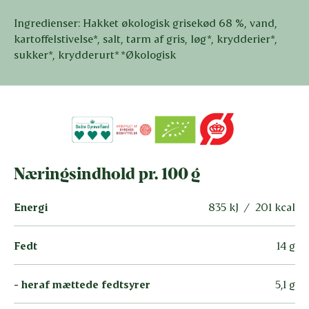
Ingredienser: Hakket økologisk grisekød 68 %, vand,
kartoffelstivelse*, salt, tarm af gris, løg*, krydderier*,
sukker*, krydderurt* *Økologisk
Næringsindhold pr. 100 g
Energi
835 kJ / 201 kcal
Fedt
14 g
- heraf mættede fedtsyrer
5,1 g