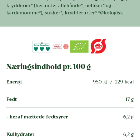
krydderier* (herunder allehånde*, nelliker* og
kardemomme*), sukker*, krydderurter* *Økologisk
Næringsindhold pr. 100 g
Energi
950 kJ / 229 kcal
Fedt
17 g
- heraf mættede fedtsyrer
6,2 g
Kulhydrater
6,2 g