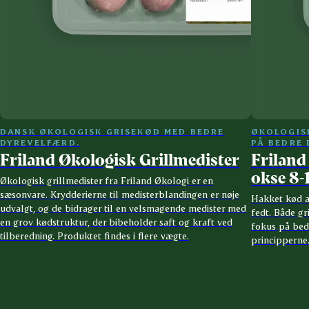
DANSK ØKOLOGISK GRISEKØD MED BEDRE
ØKOLOGIS
DYREVELFÆRD.
PÅ BEDRE
Friland Økologisk Grillmedister
Friland
okse 8-
Økologisk grillmedister fra Friland Økologi er en
sæsonvare. Krydderierne til medisterblandingen er nøje
Hakket kød a
udvalgt, og de bidrager til en velsmagende medister med
fedt. Både g
en grov kødstruktur, der bibeholder saft og kraft ved
fokus på bed
tilberedning. Produktet findes i flere vægte.
principperne.