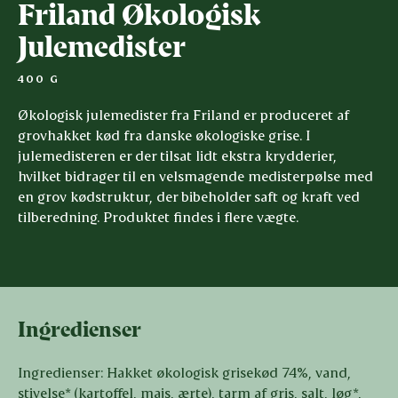
Friland Økologisk
Julemedister
400 G
Økologisk julemedister fra Friland er produceret af
grovhakket kød fra danske økologiske grise. I
julemedisteren er der tilsat lidt ekstra krydderier,
hvilket bidrager til en velsmagende medisterpølse med
en grov kødstruktur, der bibeholder saft og kraft ved
tilberedning. Produktet findes i flere vægte.
Ingredienser
Ingredienser: Hakket økologisk grisekød 74%, vand,
stivelse* (kartoffel, majs, ærte), tarm af gris, salt, løg*,