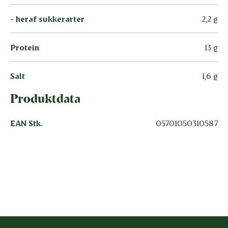
- heraf sukkerarter
2,2 g
Protein
13 g
Salt
1,6 g
Produktdata
EAN Stk.
05701050310587
Vær den første til at bedømme
dette produkt