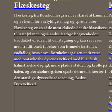
Flæskesteg
Flæskesteg fra Bornholmergrisen er skåret af kammen
Pr
og er kendt for sin fyldige smag og sprøde svær.
k
Flæskesteg er en af de mest elskede danske klassikere
sv
til især jul men også andre festlige begivenheder.
K
Produktet er ideelt til ovnstegning og kan serveres
i
med traditionelt tilbehør som brunede kartofler,
K
rødkål og brun sovs. Bornholmergrisen opdrættes
h
med omtanke for dyrenes velfærd med bl.a. frisk
f
halmstrøelse dagligt, mere plads i stalden og krølle på
d
halen, og Bornholmergrisen opnår dermed 2 hjerter i
b
den statslige dyrevelfærdsordning; Bedre
a
Dyrevelfærd.
d
i
e
d
h