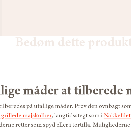
Bedøm dette produk
lige måder at tilberede 
tilberedes på utallige måder. Prøv den ovnbagt som 
 grillede majskolber
, langtidsstegt som i
Nakkefilet
derne retter som spyd eller i tortilla. Mulighedern