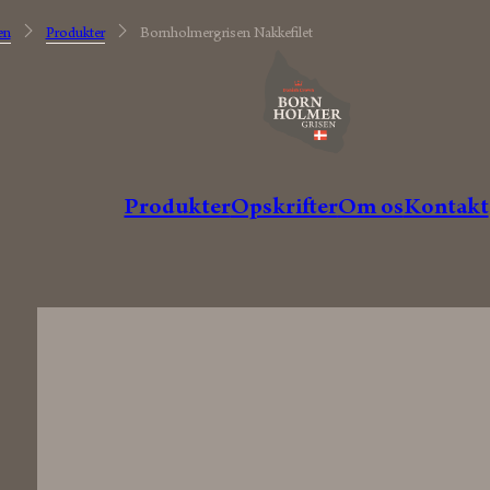
en
Produkter
Bornholmergrisen Nakkefilet
A
n
t
onius
Grise fra
udvalgte
danske landmænd
Produkter
Opskrifter
Om os
Kontakt