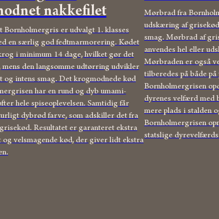
odnet nakkefilet
Mørbrad fra Bornholm
udskæring af grisekød
Bornholmergris er udvalgt 1. klasses
smag. Mørbrad af gris 
d en særlig god fedtmarmorering. Kødet
anvendes hel eller udsk
rog i minimum 14 dage, hvilket gør det
Mørbraden er også ve
, mens den langsomme udtørring udvikler
tilberedes på både på 
t og intens smag. Det krogmodnede kød
Bornholmergrisen opd
mergrisen har en rund og dyb umami-
dyrenes velfærd med bl
fter hele spiseoplevelsen. Samtidig får
mere plads i stalden o
urligt dybrød farve, som adskiller det fra
Bornholmergrisen opn
grisekød. Resultatet er garanteret ekstra
statslige dyrevelfærd
t og velsmagende kød, der giver lidt ekstra
en.