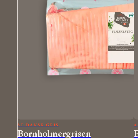
AF DANSK GRIS
A
Bornholmergrisen