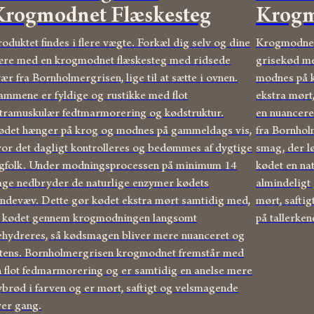
Krogmodnet Flæskesteg
Krogm
oduktet findes i flere vægte. Forkæl dig selv og dine
Krogmodnet 
ære med en krogmodnet flæskesteg med ridsede
grisekød me
ær fra Bornholmergrisen, lige til at sætte i ovnen.
modnes på k
ammene er fyldige og rustikke med flot
ekstra mørt
ntramuskulær fedtmarmorering og kødstruktur.
en nuancere
ødet hænger på krog og modnes på gammeldags vis,
fra Bornhol
vor det dagligt kontrolleres og bedømmes af dygtige
smag, der lø
agfolk. Under modningsprocessen på minimum 14
kødet en nat
age nedbryder de naturlige enzymer kødets
almindeligt 
indevæv. Dette gør kødet ekstra mørt samtidig med,
mørt, saftig
t kødet gennem krogmodningen langsomt
på tallerken
ehydreres, så kødsmagen bliver mere nuanceret og
ntens. Bornholmergrisen krogmodnet fremstår med
n flot fedmarmorering og er samtidig en anelse mere
ybrød i farven og er mørt, saftigt og velsmagende
ver gang.