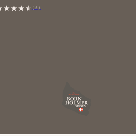
(5)
A
n
t
onius
Grise fra
udvalgte
danske landmænd