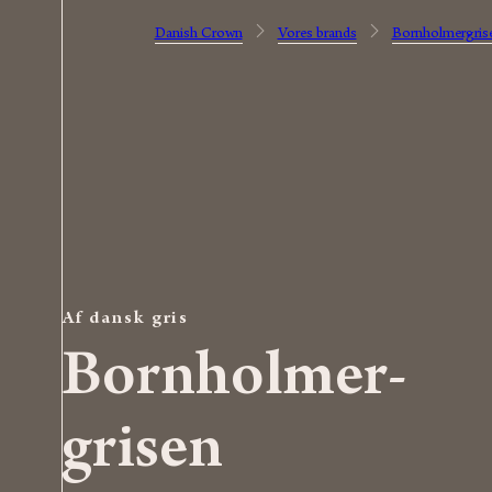
Danish Crown
Vores brands
Bornholmergris
Af dansk gris
Bornholmer­
gris­en