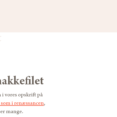
t
nakkefilet
i vores opskrift på
 som i renæssancen
,
e er mange.