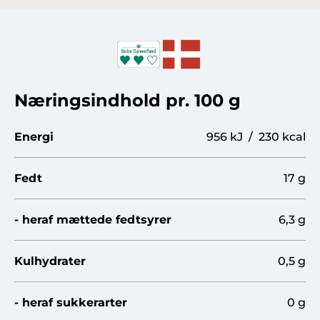
Næringsindhold pr. 100 g
Energi
956 kJ / 230 kcal
Fedt
17 g
- heraf mættede fedtsyrer
6,3 g
Kulhydrater
0,5 g
- heraf sukkerarter
0 g