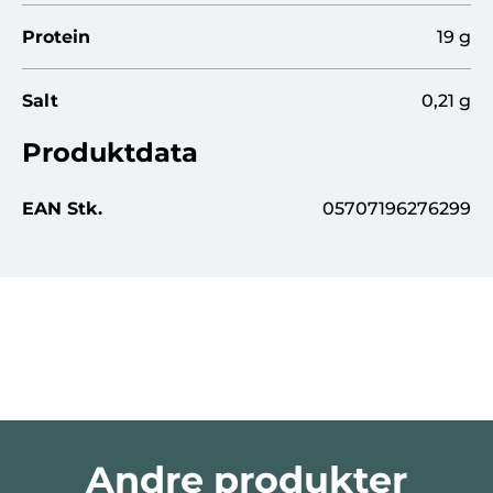
Protein
19 g
Salt
0,21 g
Produktdata
EAN Stk.
05707196276299
Vær den første til at
bedømme dette produkt
Andre produkter