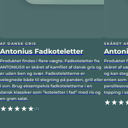
AF DANSK GRIS
SKÅRET A
Antonius Fadkoteletter
Antoni
Produktet findes i flere vægte. Fadkoteletter fra
Produktet fi
ANTONIUS® er skåret af kamfilet af dansk gris og
skåret af s
er uden ben og svær. Fadkoteletterne er
og kan stege
velegnede både til stegning på panden, grill eller
enten som d
i ovn. Brug eksempelvis fadkoteletterne i en
persillesov
dansk klassiker som ”koteletter i fad” med ris og
topping i s
en grøn salat.
(1)